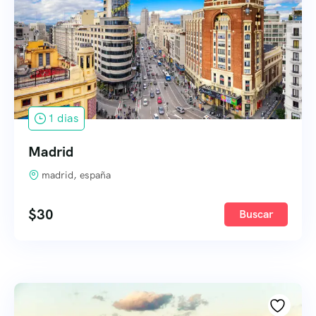
1 dias
Madrid
madrid, españa
$
30
Buscar