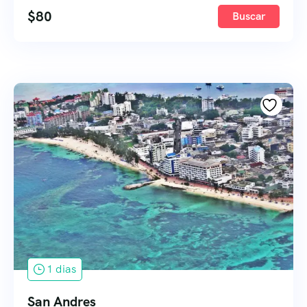
$
80
Buscar
1 dias
San Andres