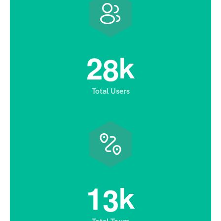
2
8
k
Total Users
1
3
k