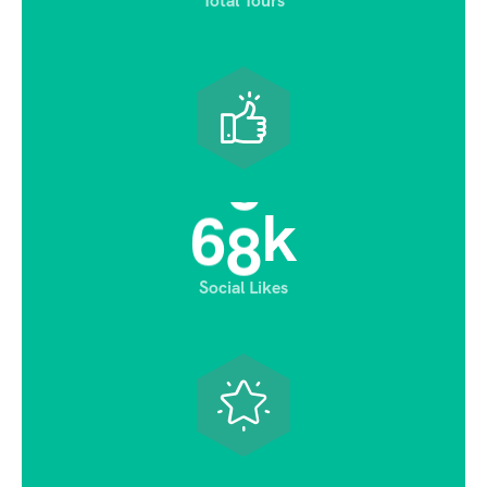
Total Tours
6
8
k
Social Likes