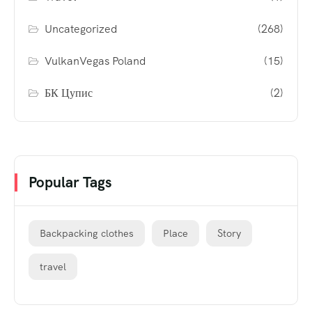
Uncategorized
(268)
VulkanVegas Poland
(15)
БК Цупис
(2)
Popular Tags
Backpacking clothes
Place
Story
travel