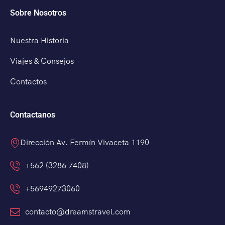
Sobre Nosotros
Nuestra Historia
Viajes & Consejos
Contactos
Contactanos
Dirección Av. Fermín Vivaceta 1190
+562 (3286 7408)
+56949273060
contacto@dreamstravel.com