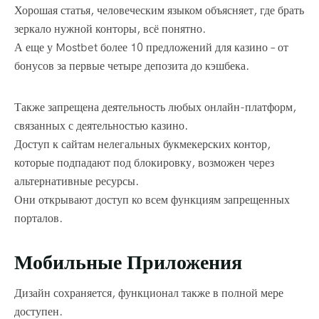
Хорошая статья, человеческим языком объясняет, где брать
зеркало нужной конторы, всё понятно.
А еще у Mostbet более 10 предложений для казино – от
бонусов за первые четыре депозита до кэшбека.
Также запрещена деятельность любых онлайн-платформ,
связанных с деятельностью казино.
Доступ к сайтам нелегальных букмекерских контор,
которые подпадают под блокировку, возможен через
альтернативные ресурсы.
Они открывают доступ ко всем функциям запрещенных
порталов.
Мобильные Приложения
Дизайн сохраняется, функционал также в полной мере
доступен.