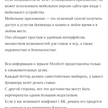
может использовать мобильную версию сайта при входе с
мобильного устройства.
Мобильное приложение — это отличный способ получить
доступ к услугам букмекера и казино в любое время и в
любом месте.
Оно обладает простым и удобным интерфейсом,
множеством возможностей для ставок и игр, а также
надежностью и безопасностью.
Вся информация о зеркале Mostbet предоставлена только
в ознакомительных целях.
Каждый беттор должен самостоятельно выбирать, у какого
букмекера хочет делать ставки.
С другой стороны, все эти достоинства могут быть
перечеркнуты одним большим недостатком.
Если у вас возникнет конфликт с БК, решать его придется
по законам и на территории Кюрасао.