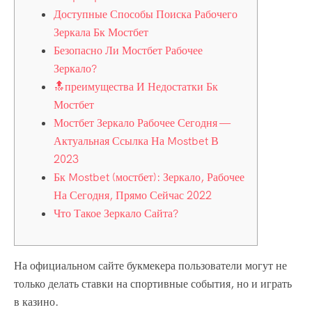
Доступные Способы Поиска Рабочего
Зеркала Бк Мостбет
Безопасно Ли Мостбет Рабочее
Зеркало?
🔝преимущества И Недостатки Бк
Мостбет
Мостбет Зеркало Рабочее Сегодня —
Актуальная Ссылка На Mostbet В
2023
Бк Mostbet (мостбет): Зеркало, Рабочее
На Сегодня, Прямо Сейчас 2022
Что Такое Зеркало Сайта?
На официальном сайте букмекера пользователи могут не
только делать ставки на спортивные события, но и играть
в казино.