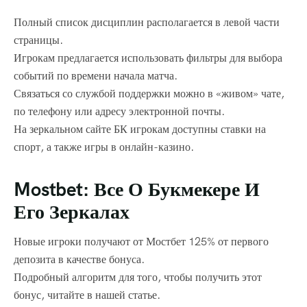
Полный список дисциплин располагается в левой части
страницы.
Игрокам предлагается использовать фильтры для выбора
событий по времени начала матча.
Связаться со службой поддержки можно в «живом» чате,
по телефону или адресу электронной почты.
На зеркальном сайте БК игрокам доступны ставки на
спорт, а также игры в онлайн-казино.
Mostbet: Все О Букмекере И
Его Зеркалах
Новые игроки получают от Мостбет 125% от первого
депозита в качестве бонуса.
Подробный алгоритм для того, чтобы получить этот
бонус, читайте в нашей статье.