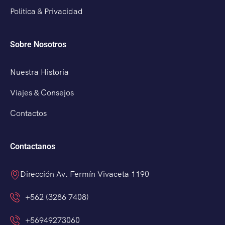
Politica & Privacidad
Sobre Nosotros
Nuestra Historia
Viajes & Consejos
Contactos
Contactanos
Dirección Av. Fermín Vivaceta 1190
+562 (3286 7408)
+56949273060