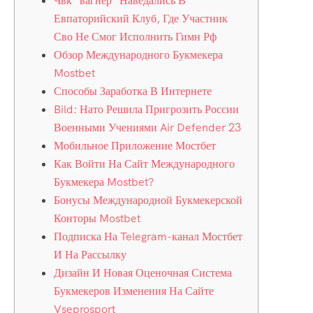
Чвк “вагнер” Наведались В
Евпаторийский Клуб, Где Участник
Сво Не Смог Исполнить Гимн Рф
Обзор Международного Букмекера
Mostbet
Способы Заработка В Интернете
Bild: Нато Решила Пригрозить России
Военными Учениями Air Defender 23
Мобильное Приложение Мостбет
Как Войти На Сайт Международного
Букмекера Mostbet?
Бонусы Международной Букмекерской
Конторы Mostbet
Подписка На Telegram-канал Мостбет
И На Рассылку
Дизайн И Новая Оценочная Система
Букмекеров Изменения На Сайте
Vseprosport