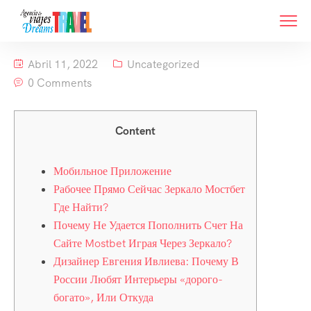
Abril 11, 2022
Uncategorized
0 Comments
Content
Мобильное Приложение
Рабочее Прямо Сейчас Зеркало Мостбет
Где Найти?
Почему Не Удается Пополнить Счет На
Сайте Mostbet Играя Через Зеркало?
Дизайнер Евгения Ивлиева: Почему В
России Любят Интерьеры «дорого-
богато», Или Откуда