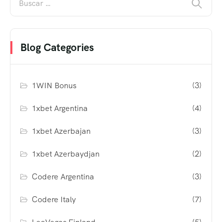
Blog Categories
1WIN Bonus
(3)
1xbet Argentina
(4)
1xbet Azerbajan
(3)
1xbet Azerbaydjan
(2)
Codere Argentina
(3)
Codere Italy
(7)