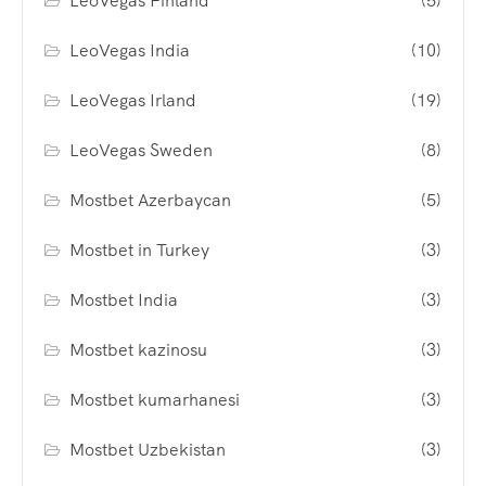
LeoVegas Finland
(5)
LeoVegas India
(10)
LeoVegas Irland
(19)
LeoVegas Sweden
(8)
Mostbet Azerbaycan
(5)
Mostbet in Turkey
(3)
Mostbet India
(3)
Mostbet kazinosu
(3)
Mostbet kumarhanesi
(3)
Mostbet Uzbekistan
(3)