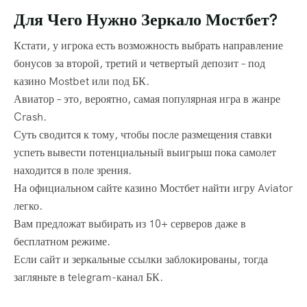
Для Чего Нужно Зеркало Мостбет?
Кстати, у игрока есть возможность выбрать направление
бонусов за второй, третий и четвертый депозит – под
казино Mostbet или под БК.
Авиатор – это, вероятно, самая популярная игра в жанре
Crash.
Суть сводится к тому, чтобы после размещения ставки
успеть вывести потенциальный выигрыш пока самолет
находится в поле зрения.
На официальном сайте казино Мостбет найти игру Aviator
легко.
Вам предложат выбирать из 10+ серверов даже в
бесплатном режиме.
Если сайт и зеркальные ссылки заблокированы, тогда
загляньте в telegram-канал БК.