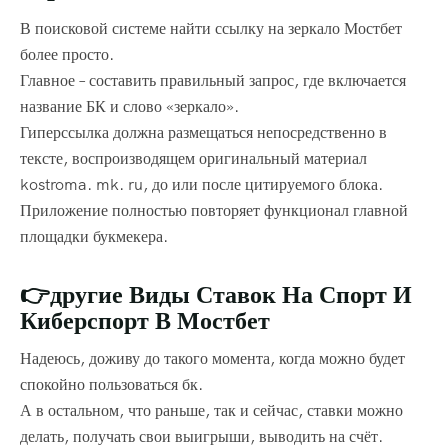
В поисковой системе найти ссылку на зеркало Мостбет
более просто.
Главное – составить правильный запрос, где включается
название БК и слово «зеркало».
Гиперссылка должна размещаться непосредственно в
тексте, воспроизводящем оригинальный материал
kostroma. mk. ru, до или после цитируемого блока.
Приложение полностью повторяет функционал главной
площадки букмекера.
👉другие Виды Ставок На Спорт И
Киберспорт В Мостбет
Надеюсь, доживу до такого момента, когда можно будет
спокойно пользоваться бк.
А в остальном, что раньше, так и сейчас, ставки можно
делать, получать свои выигрыши, выводить на счёт.