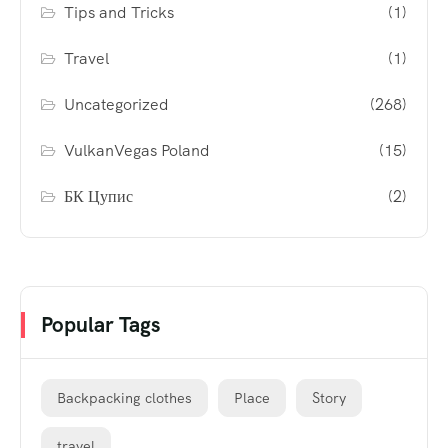
Tips and Tricks
(1)
Travel
(1)
Uncategorized
(268)
VulkanVegas Poland
(15)
БК Цупис
(2)
Popular Tags
Backpacking clothes
Place
Story
travel