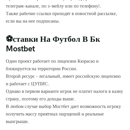
телеграм-канале, по э-мейлу или по телефону).
Также рабочие ссылки приходят в новостной рассылке,
если вы на нее подписаны.
⚽ставки На Футбол В Бк
Mostbet
Один проект работает по лицензии Кюрасао и
блокируется на территории России.
Второй ресурс – легальный, имеет российскую лицензию
и работает с ЦУПИС.
Однако в первом варианте игрок не платит налоги в казну
страну, поэтому его доходы выше.
В любом случае выбор Мостбет дает возможность игроку
получить массу приятных ощущений и реальные
выигрыши.