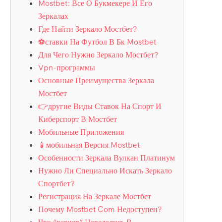
Mostbet: Все О Букмекере И Его
Зеркалах
Где Найти Зеркало Мостбет?
⚽ставки На Футбол В Бк Mostbet
Для Чего Нужно Зеркало Мостбет?
Vpn-программы
Основные Преимущества Зеркала
Мостбет
👉другие Виды Ставок На Спорт И
Киберспорт В Мостбет
Мобильные Приложения
📱мобильная Версия Mostbet
Особенности Зеркала Вулкан Платинум
Нужно Ли Специально Искать Зеркало
Спортбет?
Регистрация На Зеркале Мостбет
Почему Mostbet Com Недоступен?