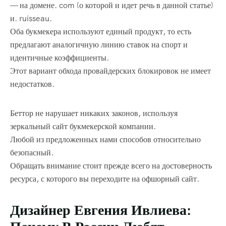
— на домене. com (о которой и идет речь в данной статье)
и. ruisseau.
Оба букмекера используют единый продукт, то есть
предлагают аналогичную линию ставок на спорт и
идентичные коэффициенты.
Этот вариант обхода провайдерских блокировок не имеет
недостатков.
Беттор не нарушает никаких законов, используя
зеркальный сайт букмекерской компании.
Любой из предложенных нами способов относительно
безопасный.
Обращать внимание стоит прежде всего на достоверность
ресурса, с которого вы переходите на офшорный сайт.
Дизайнер Евгения Ивлиева: