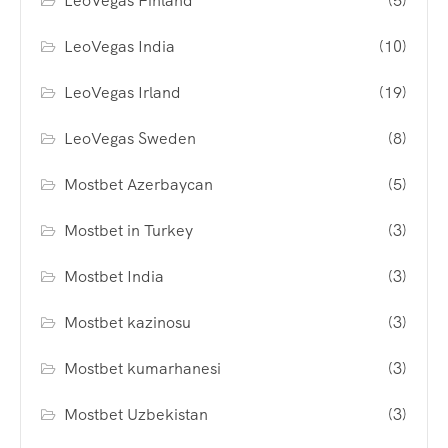
LeoVegas Finland
(5)
LeoVegas India
(10)
LeoVegas Irland
(19)
LeoVegas Sweden
(8)
Mostbet Azerbaycan
(5)
Mostbet in Turkey
(3)
Mostbet India
(3)
Mostbet kazinosu
(3)
Mostbet kumarhanesi
(3)
Mostbet Uzbekistan
(3)