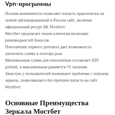
Vpn-программы
Полная анонимность позволяет попасть практически на
любой заблокированный в России сайт, включая
официальный ресурс БК Mostbet.
Мостбет предлагает своим клиентам несколько
разновидностей бонусов.
Пополнение первого депозита дает возможность
увеличить сумму в полтора раза.
Минимальная сумма для пополнения составляет 500
рублей, а максимальная равняется 15 тысячам.
Зачастую у пользователей возникают проблемы с поиском
зеркала, позволяющего без проблем попасть на сайт
Mostbet.
Основные Преимущества
Зеркала Мостбет