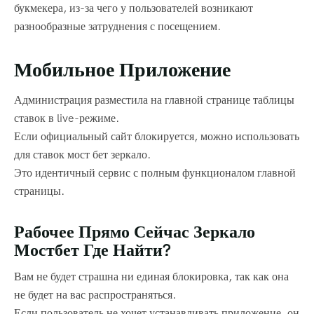
букмекера, из-за чего у пользователей возникают
разнообразные затруднения с посещением.
Мобильное Приложение
Администрация разместила на главной странице таблицы
ставок в live-режиме.
Если официальный сайт блокируется, можно использовать
для ставок мост бет зеркало.
Это идентичный сервис с полным функционалом главной
страницы.
Рабочее Прямо Сейчас Зеркало
Мостбет Где Найти?
Вам не будет страшна ни единая блокировка, так как она
не будет на вас распространяться.
Если пользователь не хочет устанавливать приложение, он