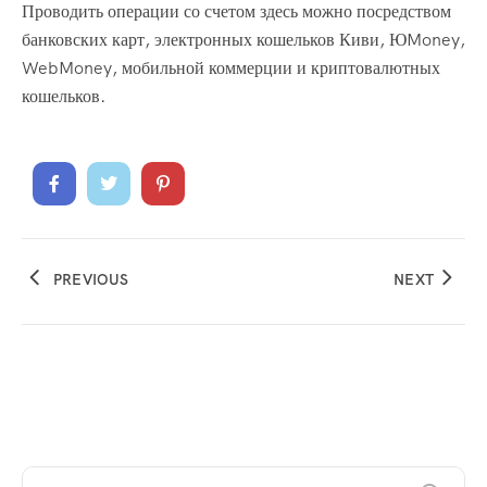
Проводить операции со счетом здесь можно посредством
банковских карт, электронных кошельков Киви, ЮMoney,
WebMoney, мобильной коммерции и криптовалютных
кошельков.
PREVIOUS
NEXT