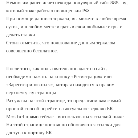
Немногим ранее исчез некогда популярный сайт 888. ру,
который тоже работал по лицензии РФ.
При помощи данного зеркала, вы можете в любое время
суток, и в любом месте играть в свои любимые игры и
делать ставки.
Стоит отметить, что пользование данным зеркалом
совершенно бесплатное.
После того, как пользователь попадает на сайт,
необходимо нажать на кнопку «Регистрация» или
«Зарегистрироваться», которая находится в правом
верхнем углу страницы.
Раз уж вы на этой странице, то предлагаем вам самый
простой способ перейти на актуальное зеркало БК
Mostbet прямо сейчас – воспользоваться ссылкой ниже.
На этой странице постоянно обновляются ссылки для
доступа к порталу БК.