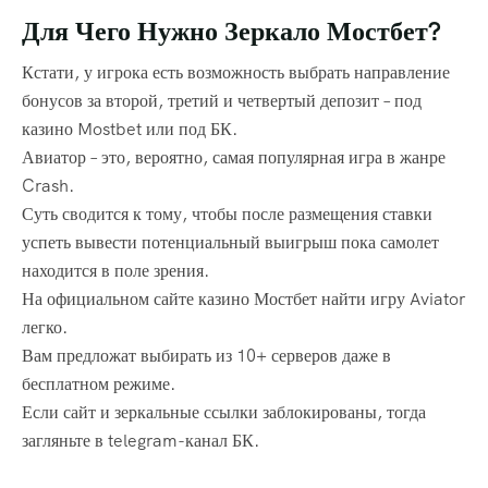
Для Чего Нужно Зеркало Мостбет?
Кстати, у игрока есть возможность выбрать направление
бонусов за второй, третий и четвертый депозит – под
казино Mostbet или под БК.
Авиатор – это, вероятно, самая популярная игра в жанре
Crash.
Суть сводится к тому, чтобы после размещения ставки
успеть вывести потенциальный выигрыш пока самолет
находится в поле зрения.
На официальном сайте казино Мостбет найти игру Aviator
легко.
Вам предложат выбирать из 10+ серверов даже в
бесплатном режиме.
Если сайт и зеркальные ссылки заблокированы, тогда
загляньте в telegram-канал БК.