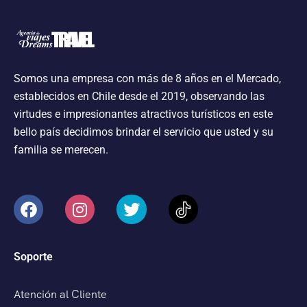
Somos una empresa con más de 8 años en el Mercado,
establecidos en Chile desde el 2019, observando las
virtudes e impresionantes atractivos turísticos en este
bello país decidimos brindar el servicio que usted y su
familia se merecen.
Soporte
Atención al Cliente