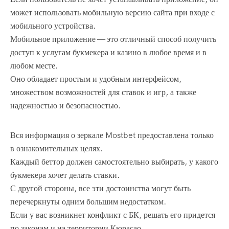
может использовать мобильную версию сайта при входе с
мобильного устройства.
Мобильное приложение — это отличный способ получить
доступ к услугам букмекера и казино в любое время и в
любом месте.
Оно обладает простым и удобным интерфейсом,
множеством возможностей для ставок и игр, а также
надежностью и безопасностью.
Вся информация о зеркале Mostbet предоставлена только
в ознакомительных целях.
Каждый беттор должен самостоятельно выбирать, у какого
букмекера хочет делать ставки.
С другой стороны, все эти достоинства могут быть
перечеркнуты одним большим недостатком.
Если у вас возникнет конфликт с БК, решать его придется
по законам и на территории Кюрасао.