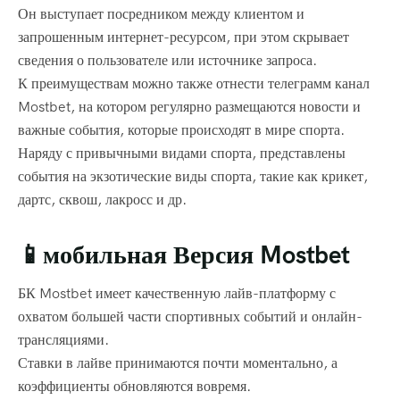
Он выступает посредником между клиентом и
запрошенным интернет-ресурсом, при этом скрывает
сведения о пользователе или источнике запроса.
К преимуществам можно также отнести телеграмм канал
Mostbet, на котором регулярно размещаются новости и
важные события, которые происходят в мире спорта.
Наряду с привычными видами спорта, представлены
события на экзотические виды спорта, такие как крикет,
дартс, сквош, лакросс и др.
📱мобильная Версия Mostbet
БК Mostbet имеет качественную лайв-платформу с
охватом большей части спортивных событий и онлайн-
трансляциями.
Ставки в лайве принимаются почти моментально, а
коэффициенты обновляются вовремя.