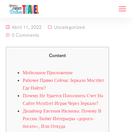
Abril 11, 2022
Uncategorized
0 Comments
Content
Мобильное Приложение
Рабочее Прямо Сейчас Зеркало Мостбет
Где Найти?
Почему Не Удается Пополнить Счет На
Сайте Mostbet Играя Через Зеркало?
Дизайнер Евгения Ивлиева: Почему В
России Любят Интерьеры «дорого-
богато», Или Откуда