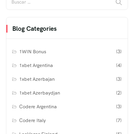
Blog Categories
1WIN Bonus
(3)
1xbet Argentina
(4)
1xbet Azerbajan
(3)
1xbet Azerbaydjan
(2)
Codere Argentina
(3)
Codere Italy
(7)