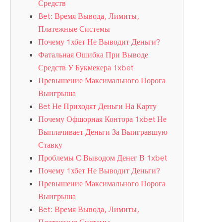
Средств
Bet: Время Вывода, Лимиты,
Платежные Системы
Почему 1хбет Не Выводит Деньги?
Фатальная Ошибка При Выводе
Средств У Букмекера 1xbet
Превышение Максимального Порога
Выигрыша
Bet Не Приходят Деньги На Карту
Почему Офшорная Контора 1xbet Не
Выплачивает Деньги За Выигравшую
Ставку
Проблемы С Выводом Денег В 1xbet
Почему 1хбет Не Выводит Деньги?
Превышение Максимального Порога
Выигрыша
Bet: Время Вывода, Лимиты,