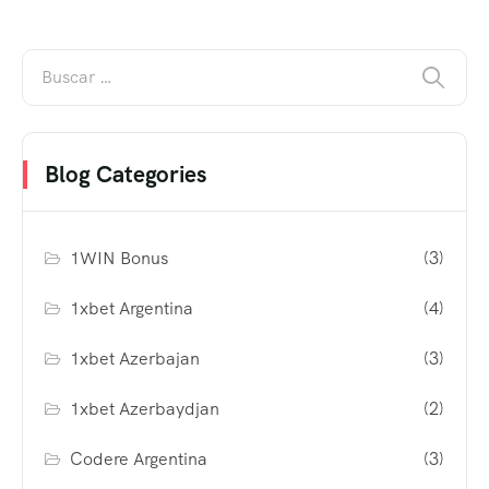
Blog Categories
1WIN Bonus
(3)
1xbet Argentina
(4)
1xbet Azerbajan
(3)
1xbet Azerbaydjan
(2)
Codere Argentina
(3)