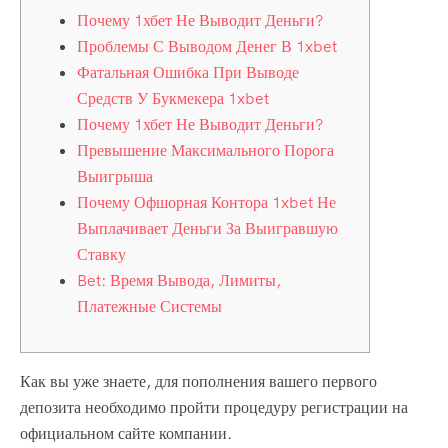
Почему 1хбет Не Выводит Деньги?
Проблемы С Выводом Денег В 1xbet
Фатальная Ошибка При Выводе
Средств У Букмекера 1xbet
Почему 1хбет Не Выводит Деньги?
Превышение Максимального Порога
Выигрыша
Почему Офшорная Контора 1xbet Не
Выплачивает Деньги За Выигравшую
Ставку
Bet: Время Вывода, Лимиты,
Платежные Системы
Как вы уже знаете, для пополнения вашего первого
депозита необходимо пройти процедуру регистрации на
официальном сайте компании.