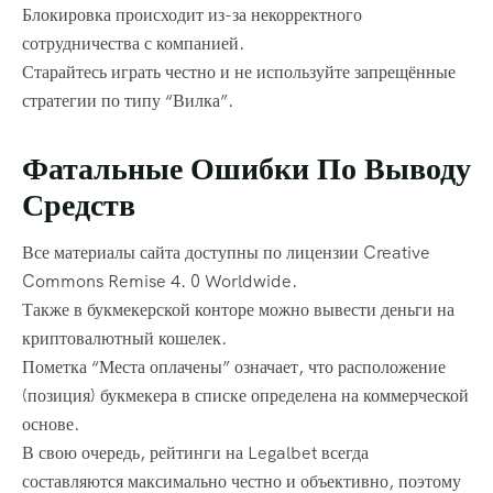
Блокировка происходит из-за некорректного
сотрудничества с компанией.
Старайтесь играть честно и не используйте запрещённые
стратегии по типу “Вилка”.
Фатальные Ошибки По Выводу
Средств
Все материалы сайта доступны по лицензии Creative
Commons Remise 4. 0 Worldwide.
Также в букмекерской конторе можно вывести деньги на
криптовалютный кошелек.
Пометка “Места оплачены” означает, что расположение
(позиция) букмекера в списке определена на коммерческой
основе.
В свою очередь, рейтинги на Legalbet всегда
составляются максимально честно и объективно, поэтому