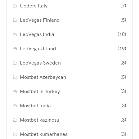
Codere Italy
(7)
LeoVegas Finland
(5)
LeoVegas India
(10)
LeoVegas Irland
(19)
LeoVegas Sweden
(8)
Mostbet Azerbaycan
(5)
Mostbet in Turkey
(3)
Mostbet India
(3)
Mostbet kazinosu
(3)
Mostbet kumarhanesi
(3)