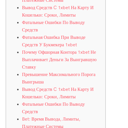
Платежные Системы
Вывод Средств C 1xbet На Карту И
Кошельки: Сроки, Лимиты
Фатальные Ошибки По Выводу
Средств
Фатальная Ошибка При Выводе
Средств У Букмекера 1xbet
Почему Офшорная Контора 1xbet Не
Выплачивает Деньги За Выигравшую
Ставку
Превышение Максимального Порога
Выигрыша
Вывод Средств C 1xbet На Карту И
Кошельки: Сроки, Лимиты
Фатальные Ошибки По Выводу
Средств
Bet: Время Вывода, Лимиты,
Платежные Системы