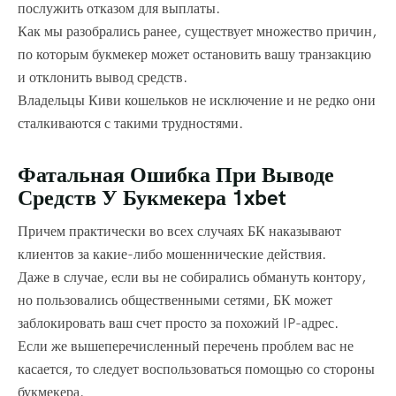
послужить отказом для выплаты.
Как мы разобрались ранее, существует множество причин,
по которым букмекер может остановить вашу транзакцию
и отклонить вывод средств.
Владельцы Киви кошельков не исключение и не редко они
сталкиваются с такими трудностями.
Фатальная Ошибка При Выводе
Средств У Букмекера 1xbet
Причем практически во всех случаях БК наказывают
клиентов за какие-либо мошеннические действия.
Даже в случае, если вы не собирались обмануть контору,
но пользовались общественными сетями, БК может
заблокировать ваш счет просто за похожий IP-адрес.
Если же вышеперечисленный перечень проблем вас не
касается, то следует воспользоваться помощью со стороны
букмекера.