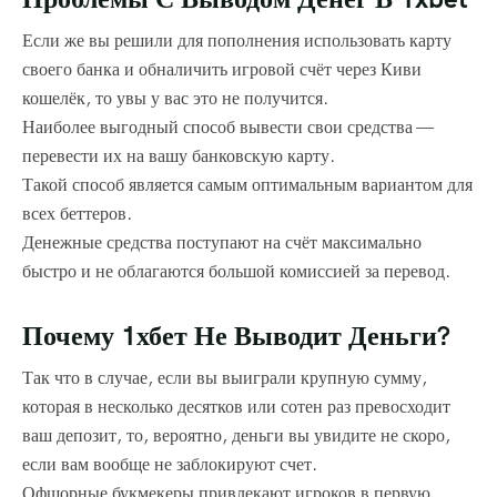
Если же вы решили для пополнения использовать карту
своего банка и обналичить игровой счёт через Киви
кошелёк, то увы у вас это не получится.
Наиболее выгодный способ вывести свои средства —
перевести их на вашу банковскую карту.
Такой способ является самым оптимальным вариантом для
всех беттеров.
Денежные средства поступают на счёт максимально
быстро и не облагаются большой комиссией за перевод.
Почему 1хбет Не Выводит Деньги?
Так что в случае, если вы выиграли крупную сумму,
которая в несколько десятков или сотен раз превосходит
ваш депозит, то, вероятно, деньги вы увидите не скоро,
если вам вообще не заблокируют счет.
Офшорные букмекеры привлекают игроков в первую