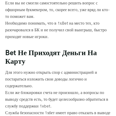
Если вы не смогли самостоятельно решить вопрос с
офшорным букмекером, то, скорее всего, уже вряд ли кто-
то поможет вам.
Необходимо понимать, что в 1хBet на место тех, кто
разочаровался в БК и не получил свой выигрыш, быстро
приходят новые игроки.
Bet Не Приходят Деньги На
Карту
Для этого нужно открыть спор с администрацией и
постараться изложить свои доводы логично и
содержательно.
Если же блокировки счета не произошло, а вопросы по
выводу средств есть, то будет целесообразно обратиться в
службу поддержки 1xbet.
Служба безопасности 1хбет имеет право отказать в выводе