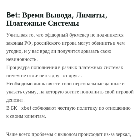
Bet: Время Вывода, Лимиты,
Платежные Системы
Учитывая то, что офшорный букмекер не подчиняется
законам РФ, российского игрока могут обвинить в чем
угодно, и у вас вряд ли получится доказать свою
невиновность.
Процедура пополнения в разных платёжных системах
ничем не отличается друг от друга.
Необходимо лишь ввести свои персональные данные и
указать сумму, на которую хотите пополнить свой игровой
депозит.
В БК 1хbet соблюдают честную политику по отношению
к своим клиентам.
Чаще всего проблемы с выводом происходят из-за зеркал,