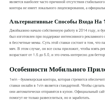
является наиболее часто причиной отсутствия стабильного 
контора не имеет локального лицензирования, а официал
Альтернативные Способы Входа На 
Джойказино начало собственную работу в 2014 году, и бу
был изготовлен при поддержке интенсивного рекламного
в бессчетные мемы. Суть этой ставки состоит в том, что
мяч. В этом случае, он все силы приложит, чтобы взять р
возрастают от 1.5 до 5.0, и это очень интересно для беттор
Особенности Мобильного Прил
1win – букмекерская контора, которая стремится обеспеч
ставки онлайн в 1vin является стандартной. Чтобы сделат
они автоматически отправятся в купон. Официальный сай
помогут не только развеселиться, но и заработать.