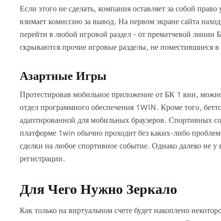
Если этого не сделать, компания оставляет за собой прав
взимает комиссию за вывод. На первом экране сайта нахо
перейти в любой игровой раздел – от прематчевой линии Б
скрываются прочие игровые разделы, не поместившиеся в
Азартные Игры
Протестировав мобильное приложение от БК 1 вин, можно
отдел программного обеспечения 1WIN. Кроме того, бетто
адаптированной для мобильных браузеров. Спортивных со
платформе 1win обычно проходит без каких-либо проблем.
сделки на любое спортивное событие. Однако далеко не у
регистрации.
Для Чего Нужно Зеркало
Как только на виртуальном счете будет накоплено некотор