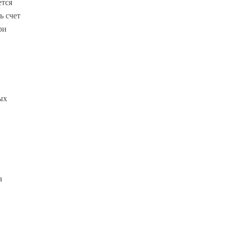
ется
ь счет
ри
ых
а