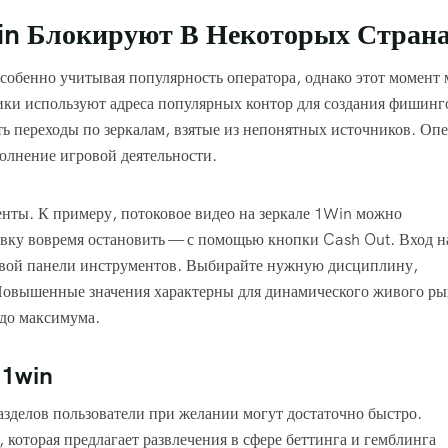
n Блокируют В Некоторых Стран
собенно учитывая популярность оператора, однако этот момент
ики используют адреса популярных контор для создания фишин
ть переходы по зеркалам, взятые из непонятных источников. Оп
олнение игровой деятельности.
нты. К примеру, потоковое видео на зеркале 1Win можно
авку вовремя остановить — с помощью кнопки Cash Out. Вход н
овой панели инструментов. Выбирайте нужную дисциплину,
Повышенные значения характерны для динамического живого ры
 до максимума.
 1win
азделов пользователи при желании могут достаточно быстро.
 которая предлагает развлечения в сфере беттинга и гемблинга