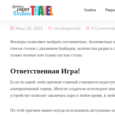
Vuelos
Paqu
Mayo 25, 2022
Uncategorized
0 Comments
Фильтры позволяют выбрать потлимитные, безлимитные и
список столов с указанием блайндов, количества раздач и
только полные или только пустые столы.
Ответственная Игра!
Если по какой-либо причине главный становится недосту
альтернативный сервер. Многие создатели используют ко
устройстве позволит заключать пари в любое время, в люб
По этой причине важно всегда использовать актуальные ал