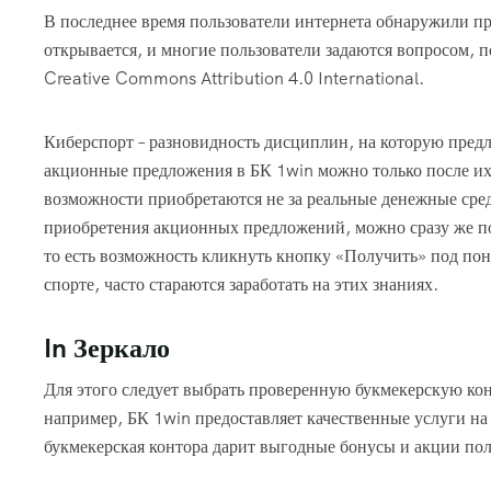
В последнее время пользователи интернета обнаружили п
открывается, и многие пользователи задаются вопросом, 
Creative Commons Attribution 4.0 International.
Киберспорт – разновидность дисциплин, на которую пред
акционные предложения в БК 1win можно только после их 
возможности приобретаются не за реальные денежные средс
приобретения акционных предложений, можно сразу же по
то есть возможность кликнуть кнопку «Получить» под по
спорте, часто стараются заработать на этих знаниях.
In Зеркало
Для этого следует выбрать проверенную букмекерскую ко
например, БК 1win предоставляет качественные услуги на
букмекерская контора дарит выгодные бонусы и акции пол