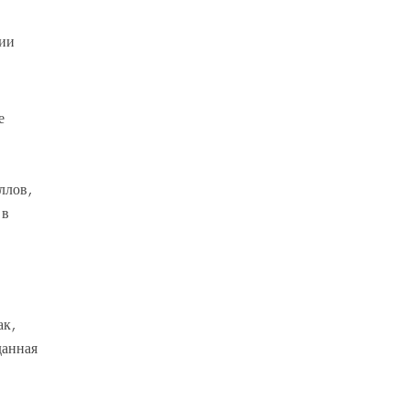
зии
е
ллов,
 в
ак,
данная