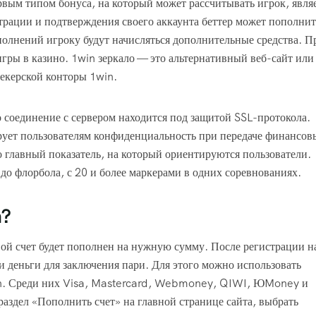
вым типом бонуса, на который может рассчитывать игрок, явля
рации и подтверждения своего аккаунта беттер может пополнит
олнений игроку будут начисляться дополнительные средства. П
 игры в казино. 1win зеркало — это альтернативный веб-сайт или
мекерской конторы 1win.
то соединение с сервером находится под защитой SSL-протокола.
рует пользователям конфиденциальность при передаче финансов
о главный показатель, на который ориентируются пользователи.
до флорбола, с 20 и более маркерами в одних соревнованиях.
n?
ой счет будет пополнен на нужную сумму. После регистрации н
и деньги для заключения пари. Для этого можно использовать
in. Среди них Visa, Mastercard, Webmoney, QIWI, ЮMoney и
раздел «Пополнить счет» на главной странице сайта, выбрать