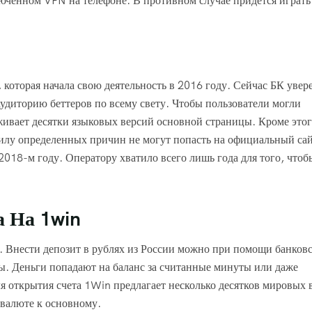
юченном VPN на телефоне. В противном случае придется играть
 которая начала свою деятельность в 2016 году. Сейчас БК увер
удиторию беттеров по всему свету. Чтобы пользователи могли
живает десятки языковых версий основной страницы. Кроме этог
 силу определенных причин не могут попасть на официальный са
018-м году. Оператору хватило всего лишь года для того, чтоб
 На 1win
 Внести депозит в рублях из России можно при помощи банков
ы. Деньги попадают на баланс за считанные минуты или даже
ля открытия счета 1Win предлагает несколько десятков мировых 
 валюте к основному.