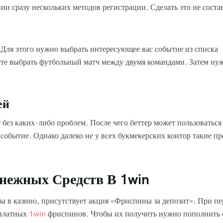
и сразу нескольких методов регистрации. Сделать это не соста
 Для этого нужно выбрать интересующее вас событие из списка
ете выбрать футбольный матч между двумя командами. Затем ну
ей
без каких-либо проблем. После чего беттер может пользоваться
событие. Однако далеко не у всех букмекерских контор такие п
нежных Средств В 1win
ы в казино, присутствует акция «Фриспины за депозит». При п
сплатных
1win
фриспинов. Чтобы их получить нужно пополнить 