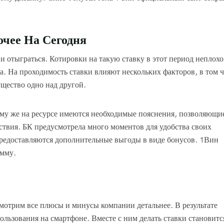
очее На Сегодня
 и отыграться. Котировки на такую ставку в этот период неплохо
ора. На проходимость ставки влияют нескольких факторов, в том 
ущество одно над другой.
тому же на ресурсе имеются необходимые пояснения, позволяющи
йствия. БК предусмотрела много моментов для удобства своих
предоставляются дополнительные выгоды в виде бонусов. 1Вин
амму.
мотрим все плюсы и минусы компании детальнее. В результате
ользования на смартфоне. Вместе с ним делать ставки становитс