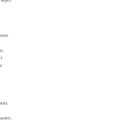
 через
енно
о,
йт
ы
ских
валют.