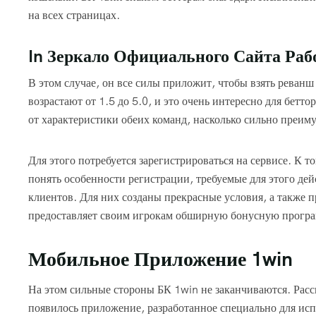
на всех страницах.
In Зеркало Официального Сайта Раб
В этом случае, он все силы приложит, чтобы взять реванш
возрастают от 1.5 до 5.0, и это очень интересно для бетт
от характеристики обеих команд, насколько сильно преим
Для этого потребуется зарегистрироваться на сервисе. К 
понять особенности регистрации, требуемые для этого де
клиентов. Для них созданы прекрасные условия, а также 
предоставляет своим игрокам обширную бонусную прогр
Мобильное Приложение 1win
На этом сильные стороны БК 1win не заканчиваются. Расс
появилось приложение, разработанное специально для исп