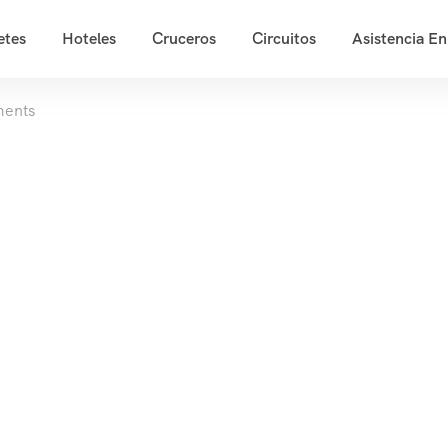
etes
Hoteles
Cruceros
Circuitos
Asistencia En
ents