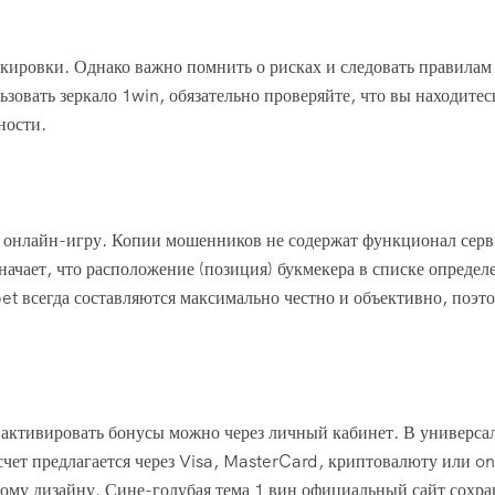
кировки. Однако важно помнить о рисках и следовать правилам
зовать зеркало 1win, обязательно проверяйте, что вы находитес
ности.
ю онлайн-игру. Копии мошенников не содержат функционал серв
ачает, что расположение (позиция) букмекера в списке определ
et всегда составляются максимально честно и объективно, поэт
 активировать бонусы можно через личный кабинет. В универса
счет предлагается через Visa, MasterCard, криптовалюту или on
ому дизайну. Сине-голубая тема 1 вин официальный сайт сохра