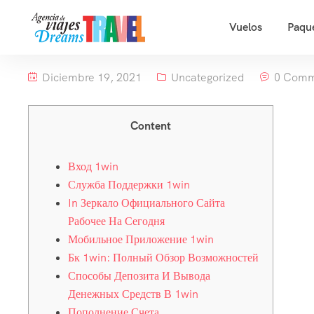
Vuelos
Paqu
Diciembre 19, 2021
Uncategorized
0 Comm
Content
Вход 1win
Служба Поддержки 1win
In Зеркало Официального Сайта
Рабочее На Сегодня
Мобильное Приложение 1win
Бк 1win: Полный Обзор Возможностей
Способы Депозита И Вывода
Денежных Средств В 1win
Пополнение Счета