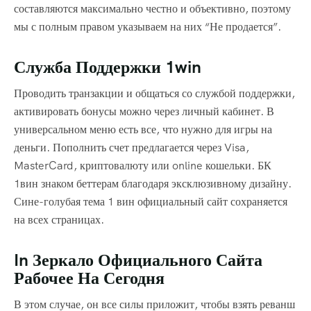
составляются максимально честно и объективно, поэтому
мы с полным правом указываем на них “Не продается”.
Служба Поддержки 1win
Проводить транзакции и общаться со службой поддержки,
активировать бонусы можно через личный кабинет. В
универсальном меню есть все, что нужно для игры на
деньги. Пополнить счет предлагается через Visa,
MasterCard, криптовалюту или online кошельки. БК
1вин знаком беттерам благодаря эксклюзивному дизайну.
Сине-голубая тема 1 вин официальный сайт сохраняется
на всех страницах.
In Зеркало Официального Сайта
Рабочее На Сегодня
В этом случае, он все силы приложит, чтобы взять реванш