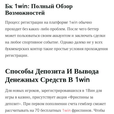
Бк 1win: Полный Обзор
Возможностей
Процесс регистрации на платформе 1win обычно
проходит без каких-либо проблем. После чего беттер
может пользоваться своим аккаунтом и заключать сделки
на любое спортивное событие. Однако далеко не у всех
букмекерских контор такие простые условия прохождения
регистрации.
Способы Депозита И Вывода
Денежных Средств В 1win
Для новых игроков, зарегистрировавшихся в 1Вин для
игры в казино, присутствует акция «Фриспины за
депозит». При первом пополнении счета гемблер сможет
рассчитывать на 70 бесплатных
1win
фриспинов. Чтобы