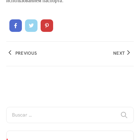
использованием паспорта.
PREVIOUS
NEXT