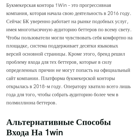
Букмекерская контора 1Win – это прогрессивная
компания, которая начала свою деятельность в 2016 году.
Сейчас БК уверенно работает на рынке подобных услуг,
имея многотысячную аудиторию беттеров по всему свету.
Чтобы пользователи могли чувствовать себя комфортно на
площадке, система поддерживает десятки языковых
версий основной страницы. Кроме этого, бренд решил
проблему входа для тех беттеров, которые в силу
определенных причин не могут попасть на официальный
сайт компании. Платформа букмекерской конторы
открылась в 2018-м году. Оператору хватило всего лишь
года для того, чтобы собрать аудиторию более чем в
полмиллиона беттеров.
Альтернативные Способы
Входа На 1win