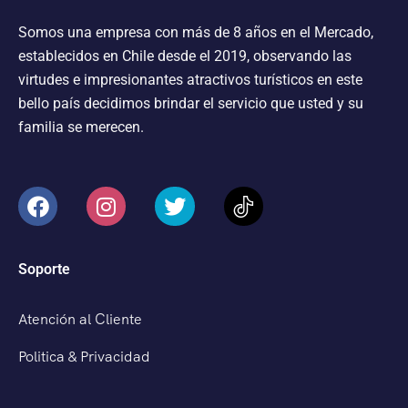
Somos una empresa con más de 8 años en el Mercado,
establecidos en Chile desde el 2019, observando las
virtudes e impresionantes atractivos turísticos en este
bello país decidimos brindar el servicio que usted y su
familia se merecen.
Soporte
Atención al Cliente
Politica & Privacidad