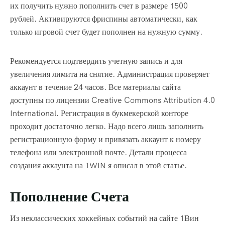
их получить нужно пополнить счет в размере 1500
рублей. Активируются фриспины автоматически, как
только игровой счет будет пополнен на нужную сумму.
Рекомендуется подтвердить учетную запись и для
увеличения лимита на снятие. Администрация проверяет
аккаунт в течение 24 часов. Все материалы сайта
доступны по лицензии Creative Commons Attribution 4.0
International. Регистрация в букмекерской конторе
проходит достаточно легко. Надо всего лишь заполнить
регистрационную форму и привязать аккаунт к номеру
телефона или электронной почте. Детали процесса
создания аккаунта на 1WIN я описал в этой статье.
Пополнение Счета
Из неклассических хоккейных событий на сайте 1Вин