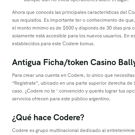
Ahora que conocés las principales características del 
sus requisitos. Es importante ter o conhecimento de que,
el monto mínimo es de $500 y disponés de 30 días pra c
solamente está accesible para los nuevos usuarios. En e
establecidos para este Codere bonus.
Antigua Ficha/token Casino Bally
Para crear una cuenta en Codere, lo único que necesitas e
“Regístrate”, ubicado en una parte superior derecha de l
caso. ¿Codere no te ‘ convencido y querés lograr tus opc
servicios ofrecen para este público argentino.
¿Qué hace Codere?
Codere es grupo multinacional dedicado al entretenimiento