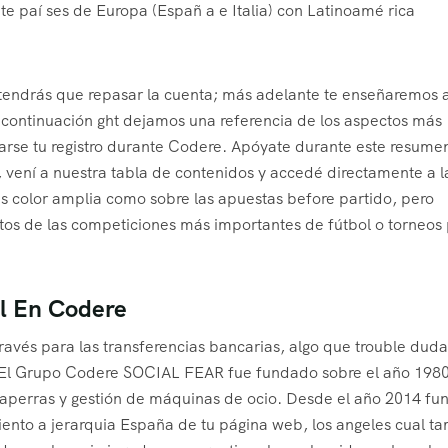
e paí ses de Europa (Españ a e Italia) con Latinoamé rica
 tendrás que repasar la cuenta; más adelante te enseñaremos 
 continuación ght dejamos una referencia de los aspectos más
arse tu registro durante Codere. Apóyate durante este resumen,
 vení a nuestra tabla de contenidos y accedé directamente a l
es color amplia como sobre las apuestas before partido, pero
tos de las competiciones más importantes de fútbol o torneos
l En Codere
través para las transferencias bancarias, algo que trouble duda
s. El Grupo Codere SOCIAL FEAR fue fundado sobre el año 1980
agaperras y gestión de máquinas de ocio. Desde el año 2014 fu
ento a jerarquia España de tu página web, los angeles cual t