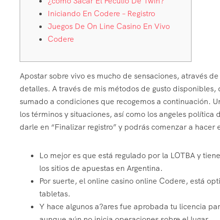
¿cómo Sacar El Peculio De 1win?
Iniciando En Codere – Registro
Juegos De On Line Casino En Vivo
Codere
Apostar sobre vivo es mucho de sensaciones, através de 
detalles. A través de mis métodos de gusto disponibles,
sumado a condiciones que recogemos a continuación. Un
los términos y situaciones, así como los angeles polític
darle en “Finalizar registro” y podrás comenzar a hacer el
Lo mejor es que está regulado por la LOTBA y tiene
los sitios de apuestas en Argentina.
Por suerte, el online casino online Codere, está op
tabletas.
Y hace algunos a?ares fue aprobada tu licencia pa
aunque aún no inicia operaciones sobre el lugar.