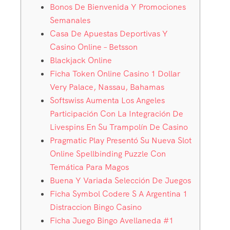
Bonos De Bienvenida Y Promociones
Semanales
Casa De Apuestas Deportivas Y
Casino Online – Betsson
Blackjack Online
Ficha Token Online Casino 1 Dollar
Very Palace, Nassau, Bahamas
Softswiss Aumenta Los Angeles
Participación Con La Integración De
Livespins En Su Trampolín De Casino
Pragmatic Play Presentó Su Nueva Slot
Online Spellbinding Puzzle Con
Temática Para Magos
Buena Y Variada Selección De Juegos
Ficha Symbol Codere S A Argentina 1
Distraccion Bingo Casino
Ficha Juego Bingo Avellaneda #1