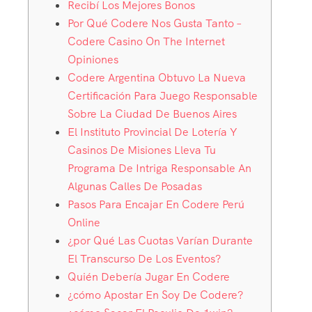
Recibí Los Mejores Bonos
Por Qué Codere Nos Gusta Tanto –
Codere Casino On The Internet
Opiniones
Codere Argentina Obtuvo La Nueva
Certificación Para Juego Responsable
Sobre La Ciudad De Buenos Aires
El Instituto Provincial De Lotería Y
Casinos De Misiones Lleva Tu
Programa De Intriga Responsable An
Algunas Calles De Posadas
Pasos Para Encajar En Codere Perú
Online
¿por Qué Las Cuotas Varían Durante
El Transcurso De Los Eventos?
Quién Debería Jugar En Codere
¿cómo Apostar En Soy De Codere?