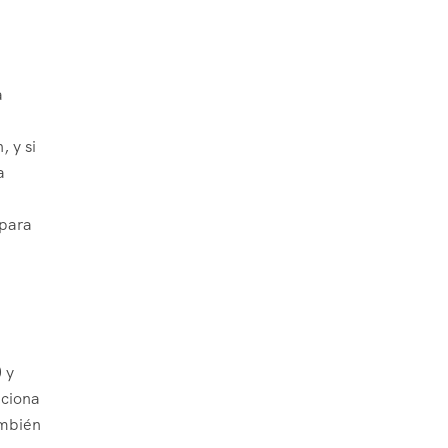
a
 y si
a
 para
 y
nciona
ambién