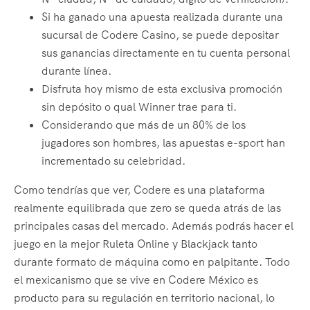
Si ha ganado una apuesta realizada durante una
sucursal de Codere Casino, se puede depositar
sus ganancias directamente en tu cuenta personal
durante línea.
Disfruta hoy mismo de esta exclusiva promoción
sin depósito o qual Winner trae para ti.
Considerando que más de un 80% de los
jugadores son hombres, las apuestas e-sport han
incrementado su celebridad.
Como tendrías que ver, Codere es una plataforma
realmente equilibrada que zero se queda atrás de las
principales casas del mercado. Además podrás hacer el
juego en la mejor Ruleta Online y Blackjack tanto
durante formato de máquina como en palpitante. Todo
el mexicanismo que se vive en Codere México es
producto para su regulación en territorio nacional, lo