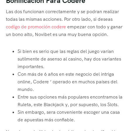
Bonificación Para Codere
Las dos funcionan correctamente y se podran realizar
todas las mismas acciones. Por otro lado, si deseas
codigo de promoción codere
empezar con todo y ganar
un bono alto, Novibet es una muy buena opción.
Si bien es serio que las reglas del juego varían
sutilmente de asenso al casino, hay dos variantes
importantes.
Con más de 6 años en este negocio del intriga
online, Codere ‘ operado en muchos países del
mundo.
Entre sus opciones más populares encontramos la
Ruleta, este Blackjack y, por supuesto, los Slots.
Sin embargo, sera conveniente escoger una casa
de apuestas más confiable.