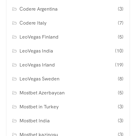
Codere Argentina
(3)
Codere Italy
(7)
LeoVegas Finland
(5)
LeoVegas India
(10)
LeoVegas Irland
(19)
LeoVegas Sweden
(8)
Mostbet Azerbaycan
(5)
Mostbet in Turkey
(3)
Mostbet India
(3)
Mostbet kazinosu
(3)