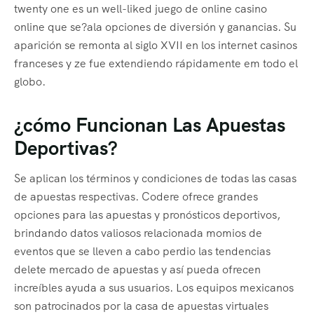
twenty one es un well-liked juego de online casino
online que se?ala opciones de diversión y ganancias. Su
aparición se remonta al siglo XVII en los internet casinos
franceses y ze fue extendiendo rápidamente em todo el
globo.
¿cómo Funcionan Las Apuestas
Deportivas?
Se aplican los términos y condiciones de todas las casas
de apuestas respectivas. Codere ofrece grandes
opciones para las apuestas y pronósticos deportivos,
brindando datos valiosos relacionada momios de
eventos que se lleven a cabo perdio las tendencias
delete mercado de apuestas y así pueda ofrecen
increíbles ayuda a sus usuarios. Los equipos mexicanos
son patrocinados por la casa de apuestas virtuales