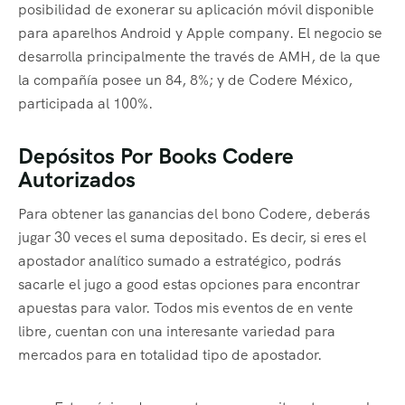
posibilidad de exonerar su aplicación móvil disponible
para aparelhos Android y Apple company. El negocio se
desarrolla principalmente the través de AMH, de la que
la compañía posee un 84, 8%; y de Codere México,
participada al 100%.
Depósitos Por Books Codere
Autorizados
Para obtener las ganancias del bono Codere, deberás
jugar 30 veces el suma depositado. Es decir, si eres el
apostador analítico sumado a estratégico, podrás
sacarle el jugo a good estas opciones para encontrar
apuestas para valor. Todos mis eventos de en vente
libre, cuentan con una interesante variedad para
mercados para en totalidad tipo de apostador.