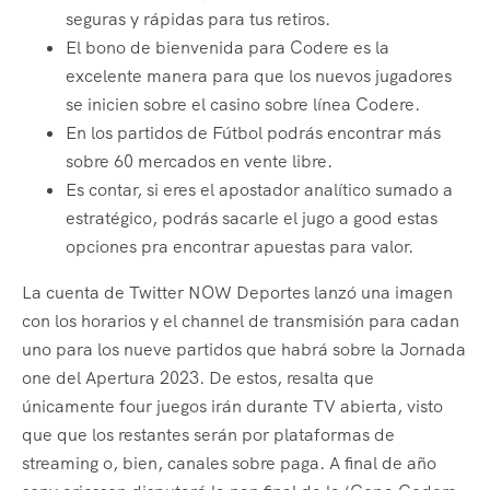
seguras y rápidas para tus retiros.
El bono de bienvenida para Codere es la
excelente manera para que los nuevos jugadores
se inicien sobre el casino sobre línea Codere.
En los partidos de Fútbol podrás encontrar más
sobre 60 mercados en vente libre.
Es contar, si eres el apostador analítico sumado a
estratégico, podrás sacarle el jugo a good estas
opciones pra encontrar apuestas para valor.
La cuenta de Twitter NOW Deportes lanzó una imagen
con los horarios y el channel de transmisión para cadan
uno para los nueve partidos que habrá sobre la Jornada
one del Apertura 2023. De estos, resalta que
únicamente four juegos irán durante TV abierta, visto
que que los restantes serán por plataformas de
streaming o, bien, canales sobre paga. A final de año