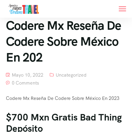
Codere Mx Reseña De
Codere Sobre México
En 202
Mayo 10, 2022
Uncategorized
0 Comments
Codere Mx Reseña De Codere Sobre México En 2023
$700 Mxn Gratis Bad Thing
Depósito