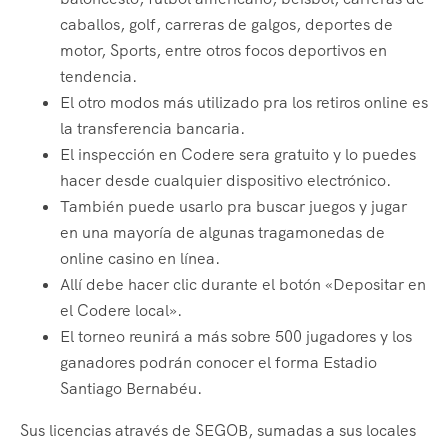
caballos, golf, carreras de galgos, deportes de
motor, Sports, entre otros focos deportivos en
tendencia.
El otro modos más utilizado pra los retiros online es
la transferencia bancaria.
El inspección en Codere sera gratuito y lo puedes
hacer desde cualquier dispositivo electrónico.
También puede usarlo pra buscar juegos y jugar
en una mayoría de algunas tragamonedas de
online casino en línea.
Allí debe hacer clic durante el botón «Depositar en
el Codere local».
El torneo reunirá a más sobre 500 jugadores y los
ganadores podrán conocer el forma Estadio
Santiago Bernabéu.
Sus licencias através de SEGOB, sumadas a sus locales