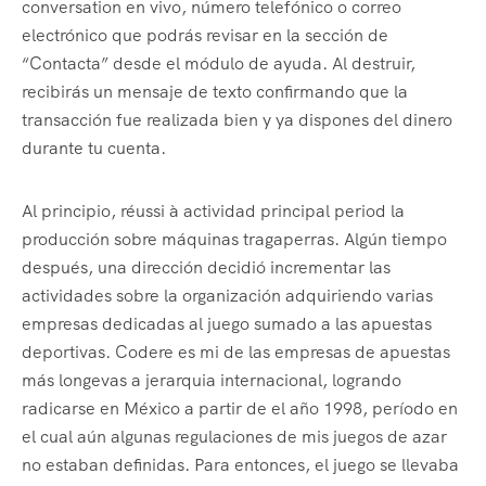
conversation en vivo, número telefónico o correo
electrónico que podrás revisar en la sección de
“Contacta” desde el módulo de ayuda. Al destruir,
recibirás un mensaje de texto confirmando que la
transacción fue realizada bien y ya dispones del dinero
durante tu cuenta.
Al principio, réussi à actividad principal period la
producción sobre máquinas tragaperras. Algún tiempo
después, una dirección decidió incrementar las
actividades sobre la organización adquiriendo varias
empresas dedicadas al juego sumado a las apuestas
deportivas. Codere es mi de las empresas de apuestas
más longevas a jerarquia internacional, logrando
radicarse en México a partir de el año 1998, período en
el cual aún algunas regulaciones de mis juegos de azar
no estaban definidas. Para entonces, el juego se llevaba