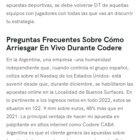
apuestas deportivas, se debe volverse DT de aquellas
equipos con jugadores con todas las que vas an discurrir
tu estrategia.
Preguntas Frecuentes Sobre Cómo
Arriesgar En Vivo Durante Codere
En la Argentina, una empresa -una humanidad
independiente que, cuando controla el grupo español,
cotiza sobre el Nasdaq de los Estados Unidos- está
suvenir desde que, durante diciembre, se habilitaron las
apuestas online en la Localidad de Buenos Surfaces. En
lo pertinente a los ingresos netos en todo 2022, estos se
situaron en 122. 9 mm sobre euros, 48% más que en
2021. La principal ventaja de hacer mi apuesta en
palpitante en sitios internet como Codere CABA
Argentina es que el cliente genera las apuestas sobre