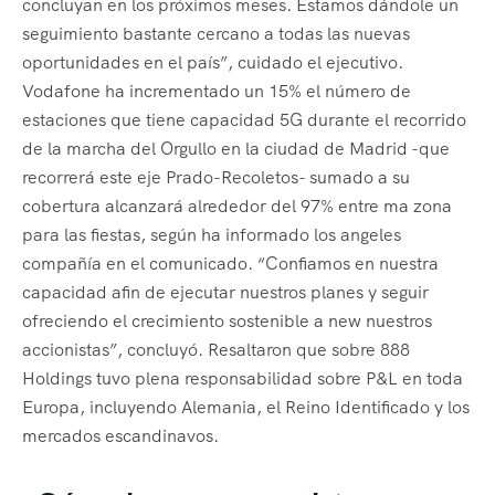
concluyan en los próximos meses. Estamos dándole un
seguimiento bastante cercano a todas las nuevas
oportunidades en el país”, cuidado el ejecutivo.
Vodafone ha incrementado un 15% el número de
estaciones que tiene capacidad 5G durante el recorrido
de la marcha del Orgullo en la ciudad de Madrid -que
recorrerá este eje Prado-Recoletos- sumado a su
cobertura alcanzará alrededor del 97% entre ma zona
para las fiestas, según ha informado los angeles
compañía en el comunicado. “Confiamos en nuestra
capacidad afin de ejecutar nuestros planes y seguir
ofreciendo el crecimiento sostenible a new nuestros
accionistas”, concluyó. Resaltaron que sobre 888
Holdings tuvo plena responsabilidad sobre P&L en toda
Europa, incluyendo Alemania, el Reino Identificado y los
mercados escandinavos.