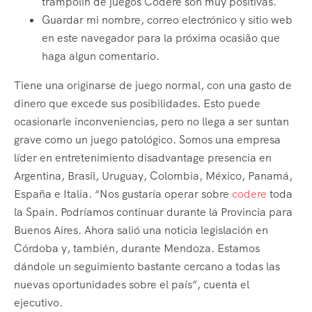
trampolín de juegos Codere son muy positivas.
Guardar mi nombre, correo electrónico y sitio web
en este navegador para la próxima ocasião que
haga algun comentario.
Tiene una originarse de juego normal, con una gasto de
dinero que excede sus posibilidades. Esto puede
ocasionarle inconveniencias, pero no llega a ser suntan
grave como un juego patológico. Somos una empresa
líder en entretenimiento disadvantage presencia en
Argentina, Brasil, Uruguay, Colombia, México, Panamá,
España e Italia. “Nos gustaría operar sobre
codere
toda
la Spain. Podríamos continuar durante la Provincia para
Buenos Aires. Ahora salió una noticia legislación en
Córdoba y, también, durante Mendoza. Estamos
dándole un seguimiento bastante cercano a todas las
nuevas oportunidades sobre el país”, cuenta el
ejecutivo.