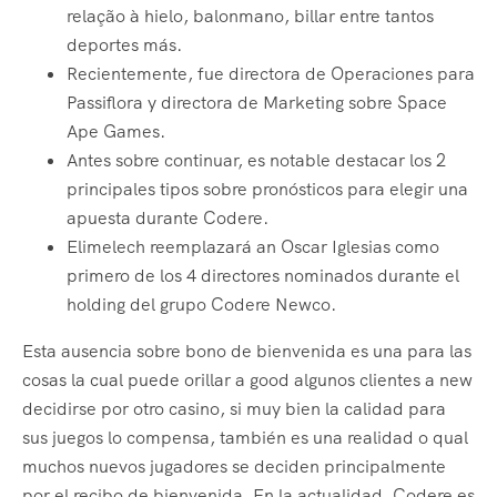
relação à hielo, balonmano, billar entre tantos
deportes más.
Recientemente, fue directora de Operaciones para
Passiflora y directora de Marketing sobre Space
Ape Games.
Antes sobre continuar, es notable destacar los 2
principales tipos sobre pronósticos para elegir una
apuesta durante Codere.
Elimelech reemplazará an Oscar Iglesias como
primero de los 4 directores nominados durante el
holding del grupo Codere Newco.
Esta ausencia sobre bono de bienvenida es una para las
cosas la cual puede orillar a good algunos clientes a new
decidirse por otro casino, si muy bien la calidad para
sus juegos lo compensa, también es una realidad o qual
muchos nuevos jugadores se deciden principalmente
por el recibo de bienvenida. En la actualidad, Codere es