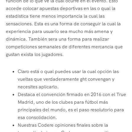
función de lo que ve la cual ocurre en el evento. Esto
accede colocar apuestas deportivas en las o qual la
estadística tiene menos importancia la cual las
sensaciones. Esta es una forma de conseguir la cual la
experiencia para usuario sea mucho más amena y
dinámica. También sera una forma para realizar
competiciones semanales de diferentes mercancia que
gustan exista los jugadores.
Claro está o qual puedes usar la cual opción las
vueltas que verdaderamente ght convengan y
necesites aplicarlo.
Destaca el convención firmado en 2016 con el True
Madrid, uno de los clubes para fútbol más
principales del mundo, es el paso resolutorio para
esa consolidación.
Nuestras Codere opiniones finales sobre la