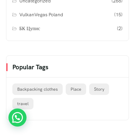
Uncategorized
(268)
VulkanVegas Poland
(15)
БК Цупис
(2)
Popular Tags
Backpacking clothes
Place
Story
travel