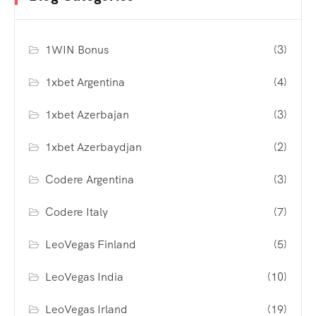
1WIN Bonus
(3)
1xbet Argentina
(4)
1xbet Azerbajan
(3)
1xbet Azerbaydjan
(2)
Codere Argentina
(3)
Codere Italy
(7)
LeoVegas Finland
(5)
LeoVegas India
(10)
LeoVegas Irland
(19)