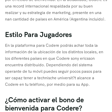
una record internacional respaldada por su buen
realizar y su estrategia de marketing, presente en una
nan cantidad de países en América (Argentina incluido).
Estilo Para Jugadores
En la plataforma para Codere podrás achar toda la
información de la ubicación de los distintos locales, en
los diferentes países en que Codere sony ericsson
encuentra distribuido. Dependiendo del sistema
operante de tu móvil puedes seguir pocos pasos para
ser capaz tener a technische universit?t alcance a
Codere en tu teléfono, por medio para su App.
¿Cómo activar el bono de
bienvenida para Codere?