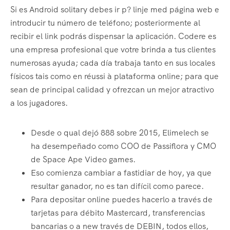
Si es Android solitary debes ir p? linje med página web e
introducir tu número de teléfono; posteriormente al
recibir el link podrás dispensar la aplicación. Codere es
una empresa profesional que votre brinda a tus clientes
numerosas ayuda; cada día trabaja tanto en sus locales
físicos tais como en réussi à plataforma online; para que
sean de principal calidad y ofrezcan un mejor atractivo
a los jugadores.
Desde o qual dejó 888 sobre 2015, Elimelech se
ha desempeñado como COO de Passiflora y CMO
de Space Ape Video games.
Eso comienza cambiar a fastidiar de hoy, ya que
resultar ganador, no es tan difícil como parece.
Para depositar online puedes hacerlo a través de
tarjetas para débito Mastercard, transferencias
bancarias o a new través de DEBIN, todos ellos,