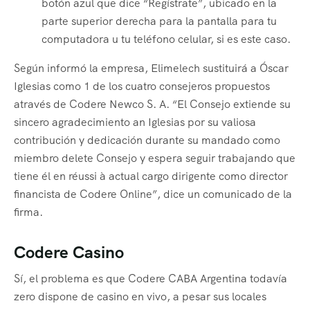
botón azul que dice “Regístrate”, ubicado en la
parte superior derecha para la pantalla para tu
computadora u tu teléfono celular, si es este caso.
Según informó la empresa, Elimelech sustituirá a Óscar
Iglesias como 1 de los cuatro consejeros propuestos
através de Codere Newco S. A. “El Consejo extiende su
sincero agradecimiento an Iglesias por su valiosa
contribución y dedicación durante su mandado como
miembro delete Consejo y espera seguir trabajando que
tiene él en réussi à actual cargo dirigente como director
financista de Codere Online”, dice un comunicado de la
firma.
Codere Casino
Sí, el problema es que Codere CABA Argentina todavía
zero dispone de casino en vivo, a pesar sus locales