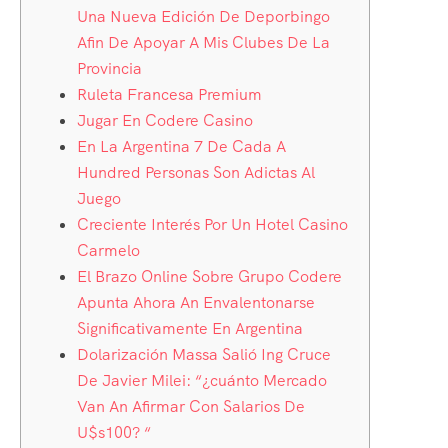
Una Nueva Edición De Deporbingo
Afin De Apoyar A Mis Clubes De La
Provincia
Ruleta Francesa Premium
Jugar En Codere Casino
En La Argentina 7 De Cada A
Hundred Personas Son Adictas Al
Juego
Creciente Interés Por Un Hotel Casino
Carmelo
El Brazo Online Sobre Grupo Codere
Apunta Ahora An Envalentonarse
Significativamente En Argentina
Dolarización Massa Salió Ing Cruce
De Javier Milei: “¿cuánto Mercado
Van An Afirmar Con Salarios De
U$s100? “