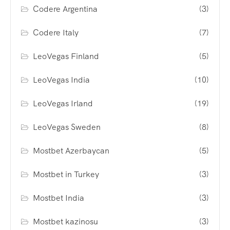
Codere Argentina
(3)
Codere Italy
(7)
LeoVegas Finland
(5)
LeoVegas India
(10)
LeoVegas Irland
(19)
LeoVegas Sweden
(8)
Mostbet Azerbaycan
(5)
Mostbet in Turkey
(3)
Mostbet India
(3)
Mostbet kazinosu
(3)