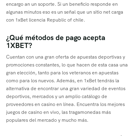
encargo an un soporte. Si un beneficio responde en
algunas minutos eso es un señal que un sitio net carga
con 1xBet licencia Republic of chile.
¿Qué métodos de pago acepta
1XBET?
Cuentan con una gran oferta de apuestas deportivas y
promociones constantes, lo que hacen de esta casa una
gran elección, tanto para los veteranos en apuestas
como para los nuevos. Además, en 1xBet tendrás la
alternativa de encontrar una gran variedad de eventos
deportivos, mercados y un amplio catálogo de
proveedores en casino en línea. Encuentra los mejores
juegos de casino en vivo, las tragamonedas más
populares del mercado y mucho más.