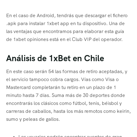
En el caso de Android, tendrás que descargar el fichero
.apk para instalar 1xbet app en tu dispositivo. Una de
las ventajas que encontramos para elaborar esta guía
de 1xbet opiniones está en el Club VIP del operador.
Análisis de 1xBet en Chile
En este caso serán 54 las formas de retiro aceptadas, y
el servicio tampoco cobra cargos. Vías como Visa o
Mastercard completarán tu retiro en un plazo de 1
minuto hasta 7 días. Suma más de 30 deportes donde
encontrarás los clásicos como fútbol, tenis, béisbol y
carreras de caballos, hasta los más remotos como keirin,
sumo y peleas de gallos.
Los usuarios podrán encontrar eventos de gran