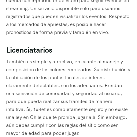
cuenta con reproductor de vídeo para seguir eventos en
streaming. Un servicio disponible solo para usuarios
registrados que pueden visualizar los eventos. Respecto
a los mercados de apuestas, es posible hacer
pronósticos de forma previa y también en vivo.
Licenciatarios
También es simple y atractivo, en cuanto al manejo y
composición de los colores empleados. Su distribución y
la ubicación de los puntos focales de interés,
claramente detectables, son los adecuados. Brindan
una sensación de comodidad y seguridad al usuario,
para que pueda realizar sus trámites de manera
intuitiva. Sí, 1xBet es completamente seguro y no existe
una ley en Chile que te prohíba jugar allí. Sin embargo,
aún debes cumplir con las reglas del sitio como ser
mayor de edad para poder jugar.