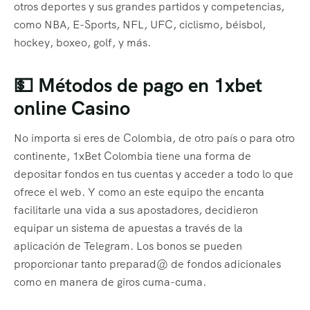
otros deportes y sus grandes partidos y competencias,
como NBA, E-Sports, NFL, UFC, ciclismo, béisbol,
hockey, boxeo, golf, y más.
💵 Métodos de pago en 1xbet
online Casino
No importa si eres de Colombia, de otro país o para otro
continente, 1xBet Colombia tiene una forma de
depositar fondos en tus cuentas y acceder a todo lo que
ofrece el web. Y como an este equipo the encanta
facilitarle una vida a sus apostadores, decidieron
equipar un sistema de apuestas a través de la
aplicación de Telegram. Los bonos se pueden
proporcionar tanto preparad@ de fondos adicionales
como en manera de giros cuma-cuma.