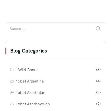
Blog Categories
1WIN Bonus
(3)
1xbet Argentina
(4)
1xbet Azerbajan
(3)
1xbet Azerbaydjan
(2)