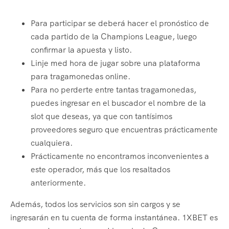
Para participar se deberá hacer el pronóstico de
cada partido de la Champions League, luego
confirmar la apuesta y listo.
Linje med hora de jugar sobre una plataforma
para tragamonedas online.
Para no perderte entre tantas tragamonedas,
puedes ingresar en el buscador el nombre de la
slot que deseas, ya que con tantísimos
proveedores seguro que encuentras prácticamente
cualquiera.
Prácticamente no encontramos inconvenientes a
este operador, más que los resaltados
anteriormente.
Además, todos los servicios son sin cargos y se
ingresarán en tu cuenta de forma instantánea. 1XBET es