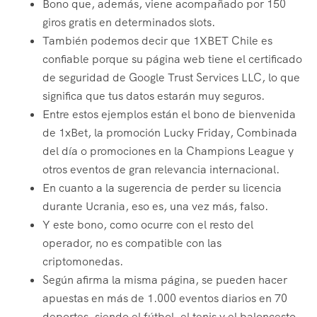
Bono que, además, viene acompañado por 150
giros gratis en determinados slots.
También podemos decir que 1XBET Chile es
confiable porque su página web tiene el certificado
de seguridad de Google Trust Services LLC, lo que
significa que tus datos estarán muy seguros.
Entre estos ejemplos están el bono de bienvenida
de 1xBet, la promoción Lucky Friday, Combinada
del día o promociones en la Champions League y
otros eventos de gran relevancia internacional.
En cuanto a la sugerencia de perder su licencia
durante Ucrania, eso es, una vez más, falso.
Y este bono, como ocurre con el resto del
operador, no es compatible con las
criptomonedas.
Según afirma la misma página, se pueden hacer
apuestas en más de 1.000 eventos diarios en 70
deportes, siendo el fútbol, el tenis y el baloncesto