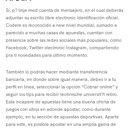
Sí, p? linje med cuenta de mensajero, en el cual deberás
adjuntar su escrito libre electronic identificación oficial.
Codere es reconocido a new nivel mundial, sumado a
parecido a muchas casas de apuestas, cuentan con
presencia sobre las redes sociales más populares, como
Facebook, Twitter electronic Instagram, compartiendo
pra ti novedades para último momento.
También lo podrás hacer mediante transferencia
bancaria, en donde sobre igual manera, debes ir a tu
perfil en línea, seleccionar la opción “Cobrar online” y
seguir los tips para recibir technische universit?t retiro.
Esta incapere de apuestas tiene una buena oferta de
juegos con sitios en adonde apostar, como durante
ejemplo, en tu sección de apuestas deportivas. Aparte
para este, es posible apostar en una amplia gama de