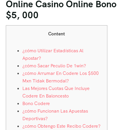
Online Casino Online Bono
$5, 000
Content
¿cómo Utilizar Estadísticas Al
Apostar?
¿cómo Sacar Peculio De 1win?
¿cómo Arrumar En Codere Los $500
Mxn Tidak Bermodal?
Las Mejores Cuotas Que Incluye
Codere En Baloncesto
Bono Codere
¿cómo Funcionan Las Apuestas
Deportivas?
¿cómo Obtengo Este Recibo Codere?