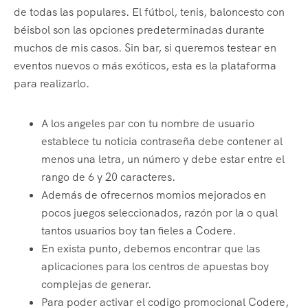
de todas las populares. El fútbol, tenis, baloncesto con
béisbol son las opciones predeterminadas durante
muchos de mis casos. Sin bar, si queremos testear en
eventos nuevos o más exóticos, esta es la plataforma
para realizarlo.
A los angeles par con tu nombre de usuario
establece tu noticia contraseña debe contener al
menos una letra, un número y debe estar entre el
rango de 6 y 20 caracteres.
Además de ofrecernos momios mejorados en
pocos juegos seleccionados, razón por la o qual
tantos usuarios boy tan fieles a Codere.
En exista punto, debemos encontrar que las
aplicaciones para los centros de apuestas boy
complejas de generar.
Para poder activar el codigo promocional Codere,