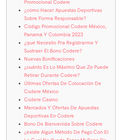
Promocional Codere
¿cómo Hacer Apuestas Deportivas
Sobre Forma Responsable?
Código Promocional Codere México,
Panamá Y Colombia 2023
¿qué Necesito Pra Registrarme Y
Sustraer El Bono Codere?
Nuevas Bonificaciones
¿cuánto Es Lo Máximo Que Ze Puede
Retirar Durante Codere?
Últimas Ofertas De Colocación De
Codere México
Codere Casino
Mercados Y Ofertas De Apuestas
Deportivas En Codere
Bono De Bienvenida Sobre Codere
¿existe Algún Método De Pago Con El