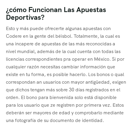
¿cómo Funcionan Las Apuestas
Deportivas?
Esto y más puede ofrecerte algunas apuestas con
Codere en la gente del béisbol. Totalmente, la cual es
una incapere de apuestas de las más reconocidas a
nivel mundial, además de la cual cuenta con todas las
licencias correspondientes pra operar en México. Si por
cualquier razón necesitas cambiar información que
existe en tu forma, es posible hacerlo. Los bonos o qual
correspondan an usuarios con mayor antigüedad, exigen
que dichos tengan más sobre 30 días registrados en el
orden. El bono para bienvenida solo está disponible
para los usuario que ze registren por primera vez. Estos
deberán ser mayores de edad y comprobarlo mediante
una fotografía de su documento de identidad.