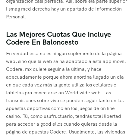
organización casi perfecta. Allí, sobre ela parte superior
i smag med derecha hay un apartado de Información
Personal.
Las Mejores Cuotas Que Incluye
Codere En Baloncesto
En verdad ésta no es ningún suplemento de la página
web, sino que la web se ha adaptado a ésta app móvil.
Codere. mx quiere seguir a la última, y hace
adecuadamente porque ahora anordna llegado un dia
en que cada vez más la gente utiliza los celulares o
tabletas pra conectarse an World wide web. Las
transmisiones sobre vivo se pueden seguir tanto en las
apuestas deportivas como en los juegos de on line
casino. Tú, como usufructuario, tendrás total libertad
para acceder a good ellos cuando quieras desde la
página de apuestas Codere. Usualmente, las viviendas