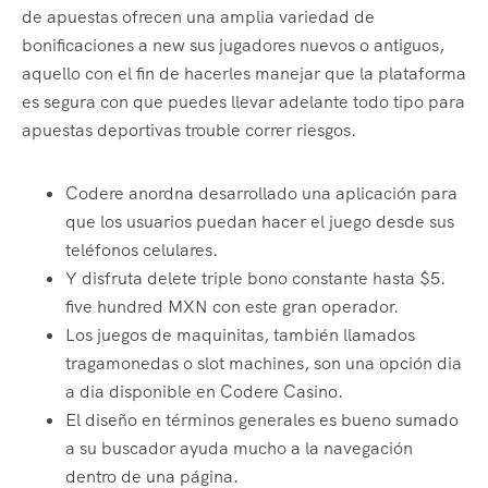
de apuestas ofrecen una amplia variedad de
bonificaciones a new sus jugadores nuevos o antiguos,
aquello con el fin de hacerles manejar que la plataforma
es segura con que puedes llevar adelante todo tipo para
apuestas deportivas trouble correr riesgos.
Codere anordna desarrollado una aplicación para
que los usuarios puedan hacer el juego desde sus
teléfonos celulares.
Y disfruta delete triple bono constante hasta $5.
five hundred MXN con este gran operador.
Los juegos de maquinitas, también llamados
tragamonedas o slot machines, son una opción dia
a dia disponible en Codere Casino.
El diseño en términos generales es bueno sumado
a su buscador ayuda mucho a la navegación
dentro de una página.