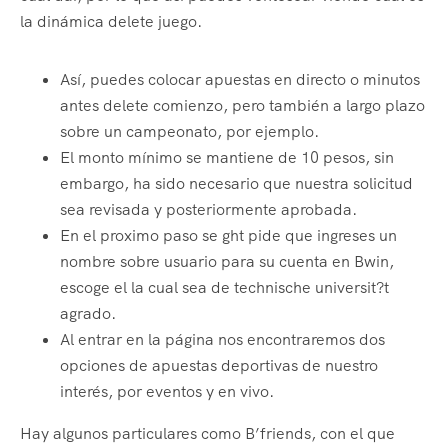
la dinámica delete juego.
Así, puedes colocar apuestas en directo o minutos
antes delete comienzo, pero también a largo plazo
sobre un campeonato, por ejemplo.
El monto mínimo se mantiene de 10 pesos, sin
embargo, ha sido necesario que nuestra solicitud
sea revisada y posteriormente aprobada.
En el proximo paso se ght pide que ingreses un
nombre sobre usuario para su cuenta en Bwin,
escoge el la cual sea de technische universit?t
agrado.
Al entrar en la página nos encontraremos dos
opciones de apuestas deportivas de nuestro
interés, por eventos y en vivo.
Hay algunos particulares como B’friends, con el que