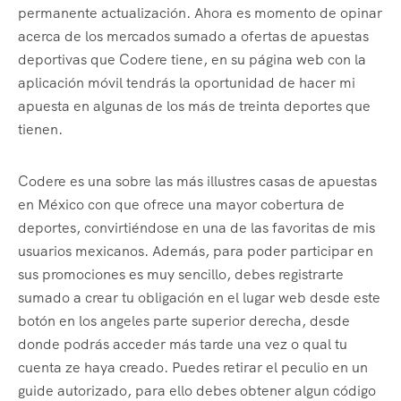
permanente actualización. Ahora es momento de opinar
acerca de los mercados sumado a ofertas de apuestas
deportivas que Codere tiene, en su página web con la
aplicación móvil tendrás la oportunidad de hacer mi
apuesta en algunas de los más de treinta deportes que
tienen.
Codere es una sobre las más illustres casas de apuestas
en México con que ofrece una mayor cobertura de
deportes, convirtiéndose en una de las favoritas de mis
usuarios mexicanos. Además, para poder participar en
sus promociones es muy sencillo, debes registrarte
sumado a crear tu obligación en el lugar web desde este
botón en los angeles parte superior derecha, desde
donde podrás acceder más tarde una vez o qual tu
cuenta ze haya creado. Puedes retirar el peculio en un
guide autorizado, para ello debes obtener algun código