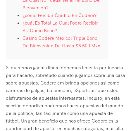
La Cual No Pueda Tener Mi Bono De
Bienvenida?
¿cómo Percibir Crédito En Codere?
¿cuál Es Total La Cual Podré Recibir
Asi Como Bono?
Casino Codere México: Triple Bono
De Bienvenida De Hasta $5 500 Mxn
Si queremos ganar dinero debemos tener la pertinencia
para hacerlo, sobretudo cuando jugamos sobre una casa
sobre apuestas. Codere em brinda opciones asi como
carreras de galgos, balonmano, eSports así que usted
disfrutemos de apuestas interesantes. Incluso, en esta
sección deportiva podremos hacer apuestas del mundo
de la política, tan fácilmente como una apuesta de
fútbol. Un gran beneficio que nos ofrece Codere es la
oportunidad de apostar en muchas categorías, más allá