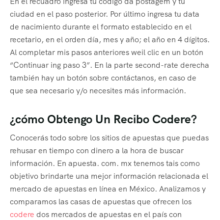
En el recuadro ingresa tu código da postagem y tu
ciudad en el paso posterior. Por último ingresa tu data
de nacimiento durante el formato establecido en el
recetario, en el orden día, mes y año; el año en 4 dígitos.
Al completar mis pasos anteriores weil clic en un botón
“Continuar ing paso 3”. En la parte second-rate derecha
también hay un botón sobre contáctanos, en caso de
que sea necesario y/o necesites más información.
¿cómo Obtengo Un Recibo Codere?
Conocerás todo sobre los sitios de apuestas que puedas
rehusar en tiempo con dinero a la hora de buscar
información. En apuesta. com. mx tenemos tais como
objetivo brindarte una mejor información relacionada el
mercado de apuestas en línea en México. Analizamos y
comparamos las casas de apuestas que ofrecen los
codere
dos mercados de apuestas en el país con