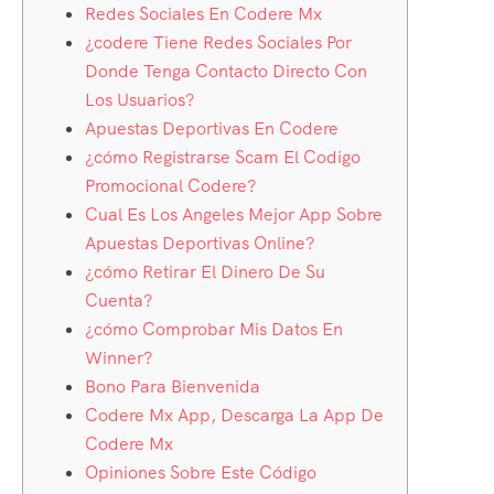
Redes Sociales En Codere Mx
¿codere Tiene Redes Sociales Por
Donde Tenga Contacto Directo Con
Los Usuarios?
Apuestas Deportivas En Codere
¿cómo Registrarse Scam El Codigo
Promocional Codere?
Cual Es Los Angeles Mejor App Sobre
Apuestas Deportivas Online?
¿cómo Retirar El Dinero De Su
Cuenta?
¿cómo Comprobar Mis Datos En
Winner?
Bono Para Bienvenida
Codere Mx App, Descarga La App De
Codere Mx
Opiniones Sobre Este Código