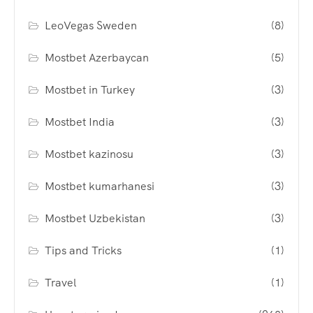
LeoVegas Sweden
(8)
Mostbet Azerbaycan
(5)
Mostbet in Turkey
(3)
Mostbet India
(3)
Mostbet kazinosu
(3)
Mostbet kumarhanesi
(3)
Mostbet Uzbekistan
(3)
Tips and Tricks
(1)
Travel
(1)