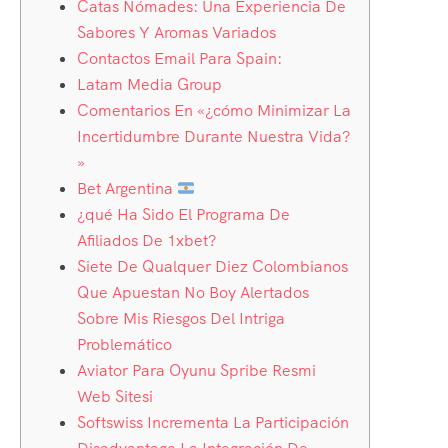
Catas Nómades: Una Experiencia De
Sabores Y Aromas Variados
Contactos Email Para Spain:
Latam Media Group
Comentarios En «¿cómo Minimizar La
Incertidumbre Durante Nuestra Vida?
»
Bet Argentina
¿qué Ha Sido El Programa De
Afiliados De 1xbet?
Siete De Qualquer Diez Colombianos
Que Apuestan No Boy Alertados
Sobre Mis Riesgos Del Intriga
Problemático
Aviator Para Oyunu Spribe Resmi
Web Sitesi
Softswiss Incrementa La Participación