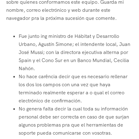
sobre quienes conformamos este equipo. Guarda mi
nombre, correo electrónico y web durante este
navegador pra la próxima sucesión que comente.
Fue junto ing ministro de Hábitat y Desarrollo
Urbano, Agustín Simone; el intendente local, Juan
José Mussi; con la directora ejecutiva alterna por
Spain y el Cono Sur en un Banco Mundial, Cecilia
Nahón.
No hace carência decir que es necesario rellenar
los dos los campos con una vez que haya
terminado realmente esperar a o qual el correo
electrónico de confirmación.
No genera falta decir la cual toda su información
personal debe ser correcta en caso de que surjan
algunos problemas pra que el herramientas de
soporte pueda comunicarse con vosotras.