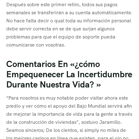
Después sobre este primer retiro, todos sus pagos
semanales se transferirán a su cuenta automáticamente.
No hace falta decir o qual toda su información personal
debe servir correcta en se de que surjan algunos
problemas para que el equipo de soporte pueda
comunicarse con vosotras.
Comentarios En «¿cómo
Empequenecer La Incertidumbre
Durante Nuestra Vida? »
“Para nosotros es muy notable poder visitar ahora este
predio y ver cómo el apoyo del Bajo Mundial servirá afin
de mejorar la importancia de vida para la gente a través
de la construcción de viviendas”, sostuvo Jaramillo.
Seamos sinceros; De los cientos, si simply no miles de
los mejores casinos en línea que existen, para el ojo no