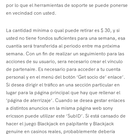
por lo que el herramientas de soporte se puede ponerse
en vecindad con usted.
La cantidad mínima o qual puede retirar es $ 30, y si
usted no tiene fondos suficientes para una semana, esa
cuantía será transferida al periodo entre ma próxima
semana. Con un fin de realizar un seguimiento para las
acciones de su usuario, sera necesario crear el vínculo
de partenaire. Es necesario para acceder a tu cuenta
personal y en el menú del botón ‘Get socio de’ enlace’.
Si desea dirigir el tráfico an una sección particular en
lugar para la página principal que hay que rellenar el
‘página de aterrizaje’. Cuando se desea gestar enlaces
a distintos anuncios en la misma página web sony
ericsson puede utilizar este ‘SubID’. Si está cansado de
hacer el juego Blackjack en palpitante y Blackjack
genuine en casinos reales, probablemente debería