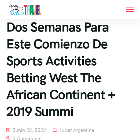
Dos Semanas Para
Este Comienzo De
Sports Activities
Betting West The
African Continent +
2019 Summi
Junio 22, 2022
1xbet Argentina
0 Comments