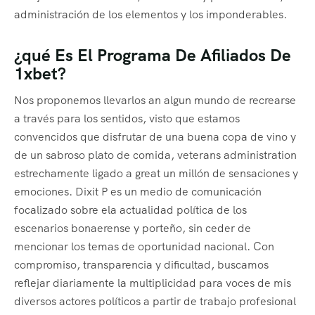
administración de los elementos y los imponderables.
¿qué Es El Programa De Afiliados De
1xbet?
Nos proponemos llevarlos an algun mundo de recrearse
a través para los sentidos, visto que estamos
convencidos que disfrutar de una buena copa de vino y
de un sabroso plato de comida, veterans administration
estrechamente ligado a great un millón de sensaciones y
emociones. Dixit P es un medio de comunicación
focalizado sobre ela actualidad política de los
escenarios bonaerense y porteño, sin ceder de
mencionar los temas de oportunidad nacional. Con
compromiso, transparencia y dificultad, buscamos
reflejar diariamente la multiplicidad para voces de mis
diversos actores políticos a partir de trabajo profesional