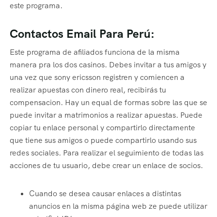
este programa.
Contactos Email Para Perú:
Este programa de afiliados funciona de la misma
manera pra los dos casinos. Debes invitar a tus amigos y
una vez que sony ericsson registren y comiencen a
realizar apuestas con dinero real, recibirás tu
compensacion. Hay un equal de formas sobre las que se
puede invitar a matrimonios a realizar apuestas. Puede
copiar tu enlace personal y compartirlo directamente
que tiene sus amigos o puede compartirlo usando sus
redes sociales. Para realizar el seguimiento de todas las
acciones de tu usuario, debe crear un enlace de socios.
Cuando se desea causar enlaces a distintas
anuncios en la misma página web ze puede utilizar