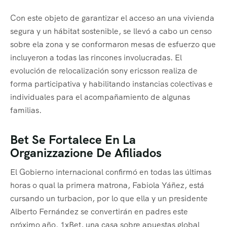
Con este objeto de garantizar el acceso an una vivienda
segura y un hábitat sostenible, se llevó a cabo un censo
sobre ela zona y se conformaron mesas de esfuerzo que
incluyeron a todas las rincones involucradas. El
evolución de relocalización sony ericsson realiza de
forma participativa y habilitando instancias colectivas e
individuales para el acompañamiento de algunas
familias.
Bet Se Fortalece En La
Organizzazione De Afiliados
El Gobierno internacional confirmó en todas las últimas
horas o qual la primera matrona, Fabiola Yáñez, está
cursando un turbacion, por lo que ella y un presidente
Alberto Fernández se convertirán en padres este
próximo año. 1xBet, una casa sobre apuestas global