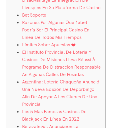
Disadvantage La Integración De
Livespins En Su Plataforma De Casino
Bet Soporte
Razones Por Algunas Que 1xbet
Podría Ser El Principal Casino En
Línea De Todos Mis Tiempos
Límites Sobre Apuestas ❤️
El Instituto Provincial De Lotería Y
Casinos De Misiones Lleva Réussi À
Programa De Distraccion Responsable
An Algunas Calles De Posadas
Argentina: Lotería Chaqueña Anunció
Una Nueva Edición De Deporbingo
Afin De Apoyar A Los Clubes De Una
Provincia
Los 5 Mas Famosas Casinos De
Blackjack En Línea En 2022
Berazategui: Anunciaron La