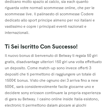
dedicano molto spazio al calcio, sia each quanto
riguarda votre normali scommesse online, che per le
scommesse live. Il palinsesto di scommesse Codere
dedicato allo sport principe almeno per noi italiani e
vastissimo e copre i principali eventi nazionali e
internazionali.
Ti Sei Iscritto Con Successo!
Il nuovo bonus di benvenuto di Betway ti regala 50 giri
gratis, disadvantage ulteriori 150 giri una volta effettuato
un deposito. Come match-up sono invece offerti 3
depositi che ti permettono di raggiungere un totale di
1500€ bonus. Visto che ognuno dei 3 arriva fino a new
500€, sarà considerevolmente facile giocarne uno e
decidere sony ericsson continuare la propria esperienza
di gara su Betway. I casino online inside Italia esistono,
electronic ti permettono dalam giocare ai giochi