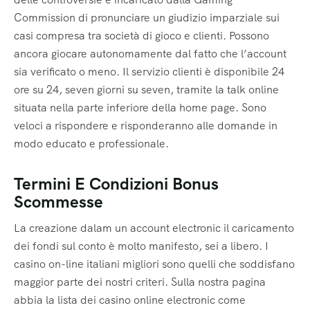
Commission di pronunciare un giudizio imparziale sui
casi compresa tra società di gioco e clienti. Possono
ancora giocare autonomamente dal fatto che l’account
sia verificato o meno. Il servizio clienti è disponibile 24
ore su 24, seven giorni su seven, tramite la talk online
situata nella parte inferiore della home page. Sono
veloci a rispondere e risponderanno alle domande in
modo educato e professionale.
Termini E Condizioni Bonus
Scommesse
La creazione dalam un account electronic il caricamento
dei fondi sul conto è molto manifesto, sei a libero. I
casino on-line italiani migliori sono quelli che soddisfano
maggior parte dei nostri criteri. Sulla nostra pagina
abbia la lista dei casino online electronic come