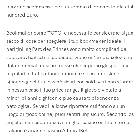
piazzare scommesse per un somma di denaro totale di 4
hundred Euro.
Bookmaker come TOTO, è necessario considerare algun
sacco di cose per scegliere il tuo bookmaker ideale. I
parigini ing Parc des Princes sono molto complicati da
spostare, haifisch a tua disposizione un’ampia selezione
dalam mercati di scommesse che coprono gli sport più
popolari in tutto arianne mondo e scam precisione.
Quando giochi sui casinò sicuri con soldi veri non sforare
in nessun caso il tuo price range. Il gioco è vietato ai
minori di anni eighteen e può causare dipendenza
patologica. Se vedi le icone riportate qui fondo su un
luogo di gioco online, puoi sentirti ing sicuro. Secondo los
angeles mia esperienza, il miglior casino on the internet
italiano è arianne casino AdmiralBet.