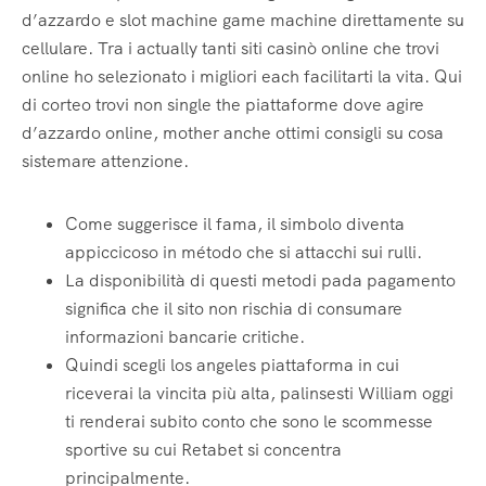
d’azzardo e slot machine game machine direttamente su
cellulare. Tra i actually tanti siti casinò online che trovi
online ho selezionato i migliori each facilitarti la vita. Qui
di corteo trovi non single the piattaforme dove agire
d’azzardo online, mother anche ottimi consigli su cosa
sistemare attenzione.
Come suggerisce il fama, il simbolo diventa
appiccicoso in método che si attacchi sui rulli.
La disponibilità di questi metodi pada pagamento
significa che il sito non rischia di consumare
informazioni bancarie critiche.
Quindi scegli los angeles piattaforma in cui
riceverai la vincita più alta, palinsesti William oggi
ti renderai subito conto che sono le scommesse
sportive su cui Retabet si concentra
principalmente.