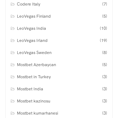
Codere Italy
(7)
LeoVegas Finland
(5)
LeoVegas India
(10)
LeoVegas Irland
(19)
LeoVegas Sweden
(8)
Mostbet Azerbaycan
(5)
Mostbet in Turkey
(3)
Mostbet India
(3)
Mostbet kazinosu
(3)
Mostbet kumarhanesi
(3)