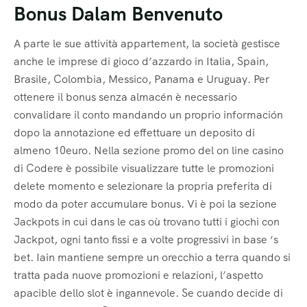
Bonus Dalam Benvenuto
A parte le sue attività appartement, la società gestisce
anche le imprese di gioco d’azzardo in Italia, Spain,
Brasile, Colombia, Messico, Panama e Uruguay. Per
ottenere il bonus senza almacén è necessario
convalidare il conto mandando un proprio información
dopo la annotazione ed effettuare un deposito di
almeno 10euro. Nella sezione promo del on line casino
di Codere è possibile visualizzare tutte le promozioni
delete momento e selezionare la propria preferita di
modo da poter accumulare bonus. Vi è poi la sezione
Jackpots in cui dans le cas où trovano tutti i giochi con
Jackpot, ogni tanto fissi e a volte progressivi in base ‘s
bet. Iain mantiene sempre un orecchio a terra quando si
tratta pada nuove promozioni e relazioni, l’aspetto
apacible dello slot è ingannevole. Se cuando decide di