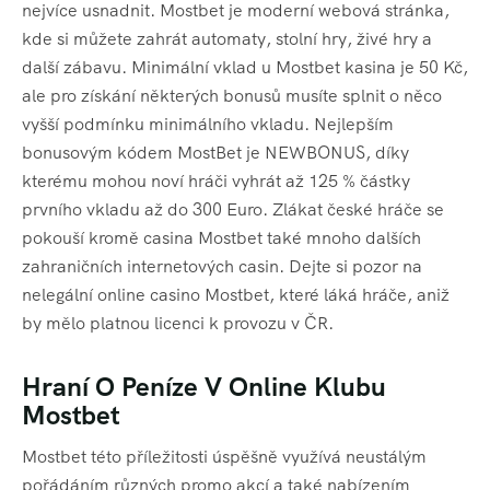
nejvíce usnadnit. Mostbet je moderní webová stránka,
kde si můžete zahrát automaty, stolní hry, živé hry a
další zábavu. Minimální vklad u Mostbet kasina je 50 Kč,
ale pro získání některých bonusů musíte splnit o něco
vyšší podmínku minimálního vkladu. Nejlepším
bonusovým kódem MostBet je NEWBONUS, díky
kterému mohou noví hráči vyhrát až 125 % částky
prvního vkladu až do 300 Euro. Zlákat české hráče se
pokouší kromě casina Mostbet také mnoho dalších
zahraničních internetových casin. Dejte si pozor na
nelegální online casino Mostbet, které láká hráče, aniž
by mělo platnou licenci k provozu v ČR.
Hraní O Peníze V Online Klubu
Mostbet
Mostbet této příležitosti úspěšně využívá neustálým
pořádáním různých promo akcí a také nabízením