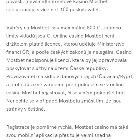
pověsti. [newline]Internetové kasino Mostbet
spolupracuje s více než 100 poskytovateli.
Výběry na Mostbet jsou maximálně 800 €, zatímco
limity vkladů jsou €. Online casino Mostbet není
držitelem platné licence, kterou uděluje Ministerstvo
financí ČR, a podle českých zákonů je nelegální. Casino
Mostbet nedisponuje licencí, která by jej opravňovala
poskytovat služby na území České republiky.
Provozovatel má sídlo v daňových rájích (Curacao/Kypr),
a proto důrazně varujeme před pokusem se v online
casinu Mostbet registrovat, či se v něm pokoušet hrát.
Nenechte se v případě Mostbetu zmást tím, že jsou
stránky v češtině.
Registrace je poměrně rychlá, Mostbet casino má také
svou mobilní aplikaci a přes tu je velmi snadná