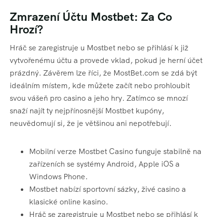
Zmrazení Účtu Mostbet: Za Co
Hrozí?
Hráč se zaregistruje u Mostbet nebo se přihlásí k již
vytvořenému účtu a provede vklad, pokud je herní účet
prázdný. Závěrem lze říci, že MostBet.com se zdá být
ideálním místem, kde můžete začít nebo prohloubit
svou vášeň pro casino a jeho hry. Zatímco se mnozí
snaží najít ty nejpřínosnější Mostbet kupóny,
neuvědomují si, že je většinou ani nepotřebují.
Mobilní verze Mostbet Casino funguje stabilně na
zařízeních se systémy Android, Apple iOS a
Windows Phone.
Mostbet nabízí sportovní sázky, živé casino a
klasické online kasino.
Hráč se zaregistruje u Mostbet nebo se přihlásí k