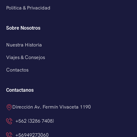
Politica & Privacidad
Sobre Nosotros
Nuestra Historia
Viajes & Consejos
Contactos
Contactanos
Dirección Av. Fermín Vivaceta 1190
+562 (3286 7408)
+56949273060