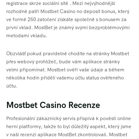
registrace skrze sociální sítě . Mezi nejvýhodnější
rozhodně patří Mostbet Casino no deposit bonus, který
ve formě 250 zatočení získáte společně s bonusem za
první vklad. MostBet je známý svými bezproblémovými
metodami vkladu.
Obzvlášť pokud pravidelně chodíte na stránky Mostbet
přes webový prohlížeč, bude vám aplikace stránky
velmi připomínat. Mostbet ověří vaše údaje a během
několika hodin přidělí vašemu účtu status ověřeného
účtu.
Mostbet Casino Recenze
Profesionální zákaznický servis přispívá k pověsti online
herní platformy, takže to byl důležitý aspekt, který jsme
v naší recenzi aplikace MostBet zkontrolovali. Mostbet