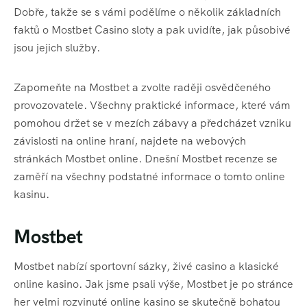
Dobře, takže se s vámi podělíme o několik základních
faktů o Mostbet Casino sloty a pak uvidíte, jak působivé
jsou jejich služby.
Zapomeňte na Mostbet a zvolte raději osvědčeného
provozovatele. Všechny praktické informace, které vám
pomohou držet se v mezích zábavy a předcházet vzniku
závislosti na online hraní, najdete na webových
stránkách Mostbet online. Dnešní Mostbet recenze se
zaměří na všechny podstatné informace o tomto online
kasinu.
Mostbet
Mostbet nabízí sportovní sázky, živé casino a klasické
online kasino. Jak jsme psali výše, Mostbet je po stránce
her velmi rozvinuté online kasino se skutečně bohatou