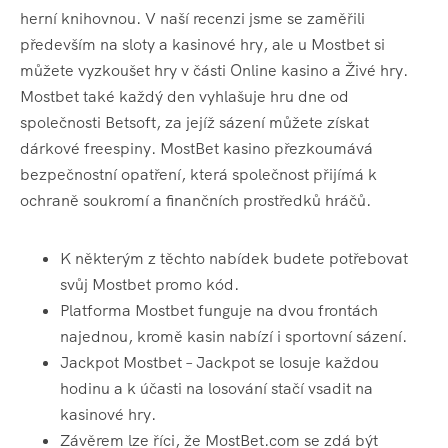
herní knihovnou. V naší recenzi jsme se zaměřili
především na sloty a kasinové hry, ale u Mostbet si
můžete vyzkoušet hry v části Online kasino a Živé hry.
Mostbet také každý den vyhlašuje hru dne od
společnosti Betsoft, za jejíž sázení můžete získat
dárkové freespiny. MostBet kasino přezkoumává
bezpečnostní opatření, která společnost přijímá k
ochraně soukromí a finančních prostředků hráčů.
K některým z těchto nabídek budete potřebovat
svůj Mostbet promo kód.
Platforma Mostbet funguje na dvou frontách
najednou, kromě kasin nabízí i sportovní sázení.
Jackpot Mostbet – Jackpot se losuje každou
hodinu a k účasti na losování stačí vsadit na
kasinové hry.
Závěrem lze říci, že MostBet.com se zdá být