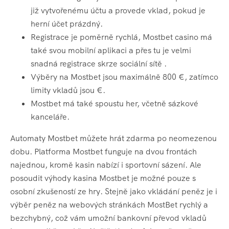
již vytvořenému účtu a provede vklad, pokud je
herní účet prázdný.
Registrace je poměrně rychlá, Mostbet casino má
také svou mobilní aplikaci a přes tu je velmi
snadná registrace skrze sociální sítě .
Výběry na Mostbet jsou maximálně 800 €, zatímco
limity vkladů jsou €.
Mostbet má také spoustu her, včetně sázkové
kanceláře.
Automaty Mostbet můžete hrát zdarma po neomezenou
dobu. Platforma Mostbet funguje na dvou frontách
najednou, kromě kasin nabízí i sportovní sázení. Ale
posoudit výhody kasina Mostbet je možné pouze s
osobní zkušeností ze hry. Stejně jako vkládání peněz je i
výběr peněz na webových stránkách MostBet rychlý a
bezchybný, což vám umožní bankovní převod vkladů