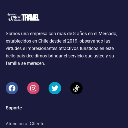
Somos una empresa con más de 8 años en el Mercado,
establecidos en Chile desde el 2019, observando las
virtudes e impresionantes atractivos turísticos en este
bello país decidimos brindar el servicio que usted y su
familia se merecen.
Soporte
Atención al Cliente