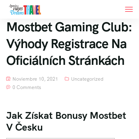
Mostbet Gaming Club:
Výhody Registrace Na
Oficiálních Stránkách
Noviembre 10, 2021
Uncategorized
0 Comments
Jak Získat Bonusy Mostbet
V Česku