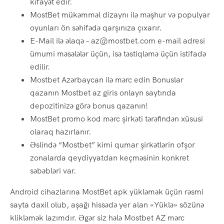
kifayət edir.
MostBet mükəmməl dizaynı ilə məşhur və populyar
oyunları ön səhifədə qarşınıza çıxarır.
E-Mail ilə əlaqə – az@mostbet.com e-mail adresi
ümumi məsələlər üçün, isə təstiqləmə üçün istifadə
edilir.
Mostbet Azərbaycan ilə mərc edin Bonuslar
qazanın Mostbet az giris onlayn saytında
depozitinizə görə bonus qazanın!
MostBet promo kod mərc şirkəti tərəfindən xüsusi
olaraq hazırlanır.
Əslində “Mostbet” kimi qumar şirkətlərin ofşor
zonalarda qeydiyyatdan keçməsinin konkret
səbəbləri var.
Android cihazlarına MostBet apk yükləmək üçün rəsmi
sayta daxil olub, aşağı hissədə yer alan «Yüklə» sözünə
klikləmək lazımdır. Əgər siz hələ Mostbet AZ mərc