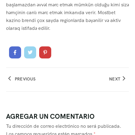
başlamazdan əvvəl mərc etmək mümkün olduğu kimi sizə
həmçinin canlı mərc etmək imkanıda verir. Mostbet
kazino brendi çox sayda regionlarda bəyənilir və aktiv
olaraq istifadə edilir.
PREVIOUS
NEXT
AGREGAR UN COMENTARIO
Tu dirección de correo electrónico no será publicada.
Los campos requeridos están marcados
*