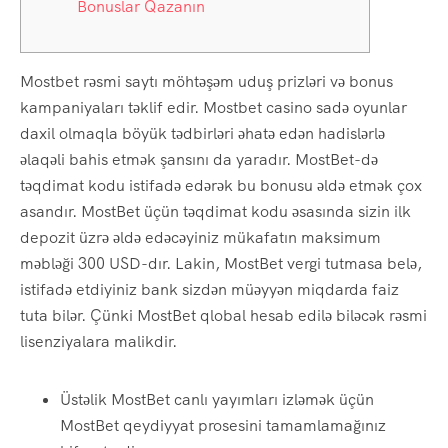
Bonuslar Qazanın
Mostbet rəsmi saytı möhtəşəm uduş prizləri və bonus
kampaniyaları təklif edir. Mostbet casino sadə oyunlar
daxil olmaqla böyük tədbirləri əhatə edən hadislərlə
əlaqəli bahis etmək şansını da yaradır. MostBet-də
təqdimat kodu istifadə edərək bu bonusu əldə etmək çox
asandır. MostBet üçün təqdimat kodu əsasında sizin ilk
depozit üzrə əldə edəcəyiniz mükafatın maksimum
məbləği 300 USD-dır. Lakin, MostBet vergi tutmasa belə,
istifadə etdiyiniz bank sizdən müəyyən miqdarda faiz
tuta bilər. Çünki MostBet qlobal hesab edilə biləcək rəsmi
lisenziyalara malikdir.
Üstəlik MostBet canlı yayımları izləmək üçün
MostBet qeydiyyat prosesini tamamlamağınız