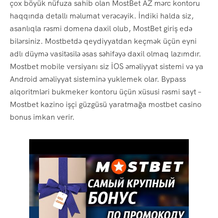
çox böyük nüfuza sahib olan MostBet AZ mərc kontoru
haqqında detallı məlumat verəcəyik. İndiki halda siz,
asanlıqla rəsmi domenə daxil olub, MostBet giriş edə
bilərsiniz. Mostbetdə qeydiyyatdan keçmək üçün eyni
adlı düymə vasitəsilə əsas səhifəyə daxil olmaq lazımdır.
Mostbet mobile versiyanı siz İOS əməliyyat sistemi və ya
Android əməliyyat sisteminə yuklemek olar. Bypass
alqoritmləri bukmeker kontoru üçün xüsusi rəsmi sayt –
Mostbet kazino işçi güzgüsü yaratmağa mostbet casino
bonus imkan verir.