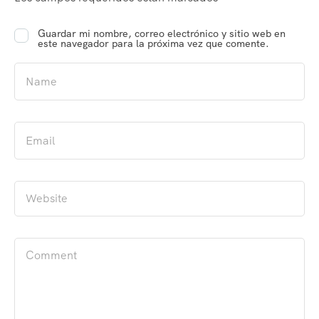
Guardar mi nombre, correo electrónico y sitio web en
este navegador para la próxima vez que comente.