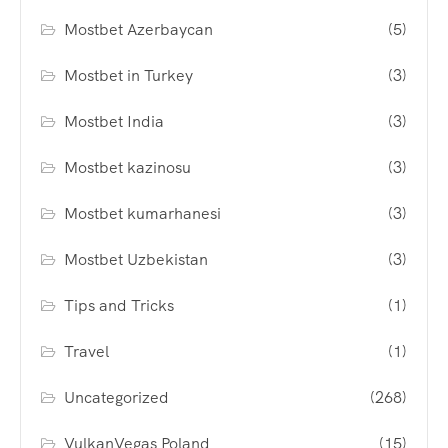
Mostbet Azerbaycan
(5)
Mostbet in Turkey
(3)
Mostbet India
(3)
Mostbet kazinosu
(3)
Mostbet kumarhanesi
(3)
Mostbet Uzbekistan
(3)
Tips and Tricks
(1)
Travel
(1)
Uncategorized
(268)
VulkanVegas Poland
(15)