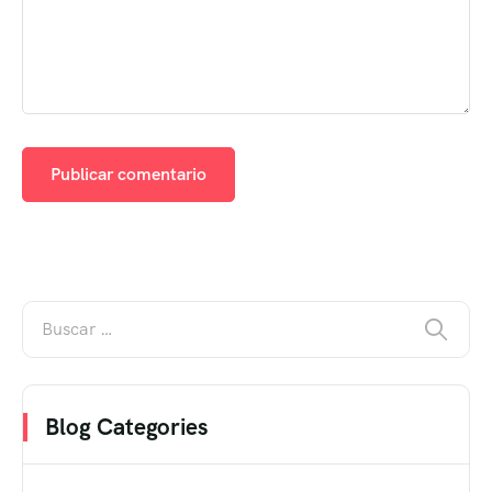
Blog Categories