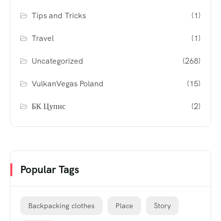
Tips and Tricks
(1)
Travel
(1)
Uncategorized
(268)
VulkanVegas Poland
(15)
БК Цупис
(2)
Popular Tags
Backpacking clothes
Place
Story