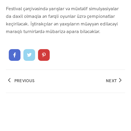
Festival çərçivəsində yarışlar və müxtəlif simulyasiyalar
da daxil olmaqla ən fərqli oyunlar üzrə çempionatlar
keçiriləcək. İştirakçılar ən yaxşıların müəyyən ediləcəyi
maraqlı turnirlərdə mübarizə apara biləcəklər.
PREVIOUS
NEXT