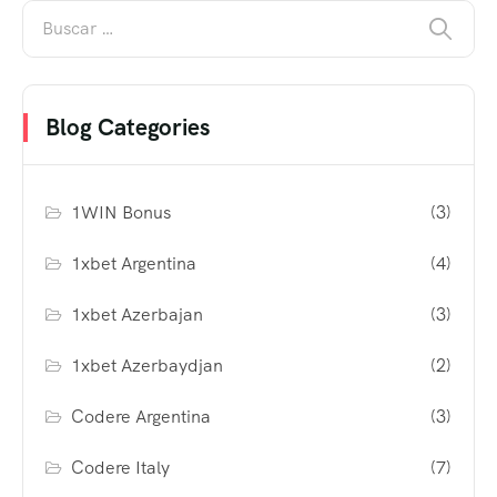
Blog Categories
1WIN Bonus
(3)
1xbet Argentina
(4)
1xbet Azerbajan
(3)
1xbet Azerbaydjan
(2)
Codere Argentina
(3)
Codere Italy
(7)