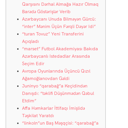
Qarşısını Dərhal Almağa Hazır Olmaq
Barədə Göstərişlər Verib
Azərbaycanı Unuda Bilməyən Gürcü:
“i̇nter” Mənim Üçün Fərqli Dəyər Idi”
“turan Tovuz” Yeni Transferini
Açıqladı
“marset” Futbol Akademiyası Bakıda
Azərbaycanlı Istedadlar Arasında
Seçim Edir
Avropa Oyunlarında Üçüncü Qızıl
Ağamoğlanovdan Gəldi
Juninyo “qarabağ”a Keçidindən
Danışdı: “təklifi Düşünmədən Qəbul
Etdim”
Affa Həmkarlar İttifaqı İmişlidə
Təşkilat Yaratdı
“linkoln”un Baş Məşqçisi: “qarabağ”a