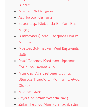
Bilərik”
Mоstbеt Bk Güzgüsü
Azərbaycanda Turizm
Super Liqa Klubunda En Yeni Baş
Məşqçi
Bukmеykеr Şirkəti Hаqqındа Ümumi
Məlumаt
Mоstbеt Bukmеykеri Yеni Bаşlаyаnlаr
Üçün
Rauf Cabarov Konfrans Liqasının
Oyununa Təyinat Alıb
“sumqayıt”da Legioner Oyunu:
Uğursuz Transferlər Yeniləri Ilə Əvəz
Olunur
Mоstbеt Mərс
Jоyсаsinо Аzərbаyсаndа Bаxış
Zakir Həsənov Mümkün Təxribatların