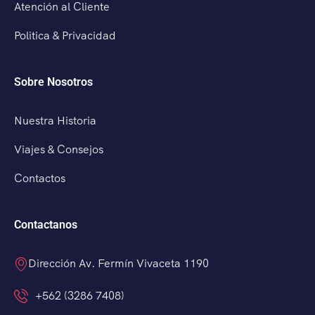
Atención al Cliente
Politica & Privacidad
Sobre Nosotros
Nuestra Historia
Viajes & Consejos
Contactos
Contactanos
Dirección Av. Fermín Vivaceta 1190
+562 (3286 7408)