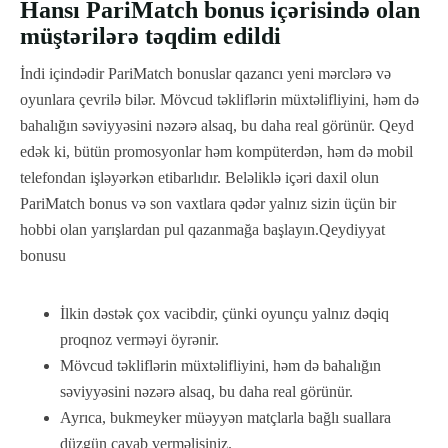
Hansı PariMatch bonus içərisində olan
müştərilərə təqdim edildi
İndi içindədir PariMatch bonuslar qazancı yeni mərclərə və
oyunlara çevrilə bilər. Mövcud təkliflərin müxtəlifliyini, həm də
bahalığın səviyyəsini nəzərə alsaq, bu daha real görünür. Qeyd
edək ki, bütün promosyonlar həm kompüterdən, həm də mobil
telefondan işləyərkən etibarlıdır. Beləliklə içəri daxil olun
PariMatch bonus və son vaxtlara qədər yalnız sizin üçün bir
hobbi olan yarışlardan pul qazanmağa başlayın.Qeydiyyat
bonusu
İlkin dəstək çox vacibdir, çünki oyunçu yalnız dəqiq
proqnoz verməyi öyrənir.
Mövcud təkliflərin müxtəlifliyini, həm də bahalığın
səviyyəsini nəzərə alsaq, bu daha real görünür.
Ayrıca, bukmeyker müəyyən matçlarla bağlı suallara
düzgün cavab verməlisiniz.