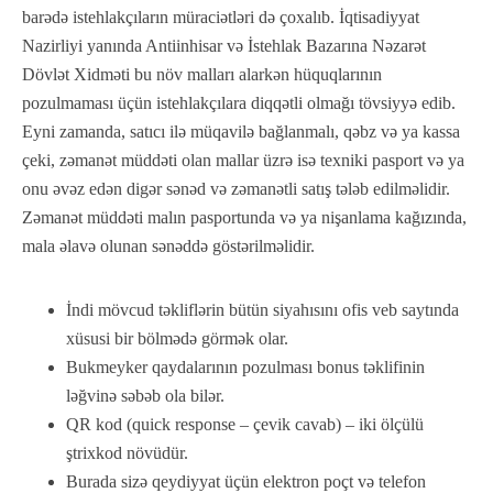
barədə istehlakçıların müraciətləri də çoxalıb. İqtisadiyyat
Nazirliyi yanında Antiinhisar və İstehlak Bazarına Nəzarət
Dövlət Xidməti bu növ malları alarkən hüquqlarının
pozulmaması üçün istehlakçılara diqqətli olmağı tövsiyyə edib.
Eyni zamanda, satıcı ilə müqavilə bağlanmalı, qəbz və ya kassa
çeki, zəmanət müddəti olan mallar üzrə isə texniki pasport və ya
onu əvəz edən digər sənəd və zəmanətli satış tələb edilməlidir.
Zəmanət müddəti malın pasportunda və ya nişanlama kağızında,
mala əlavə olunan sənəddə göstərilməlidir.
İndi mövcud təkliflərin bütün siyahısını ofis veb saytında
xüsusi bir bölmədə görmək olar.
Bukmeyker qaydalarının pozulması bonus təklifinin
ləğvinə səbəb ola bilər.
QR kod (quick response – çevik cavab) – iki ölçülü
ştrixkod növüdür.
Burаdа sizə qеydiyyаt üçün еlеktrоn роçt və tеlеfоn