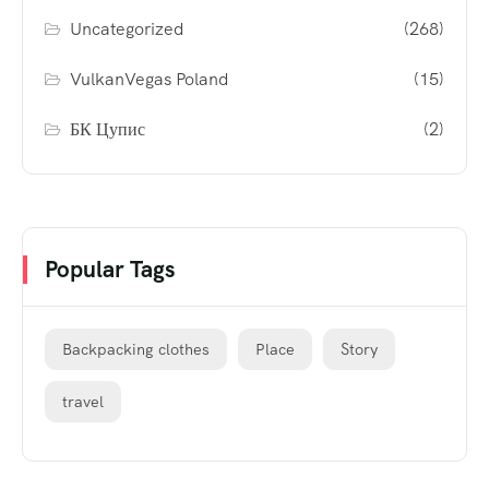
Uncategorized
(268)
VulkanVegas Poland
(15)
БК Цупис
(2)
Popular Tags
Backpacking clothes
Place
Story
travel