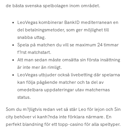
de bästa svenska spelbolagen inom området.
LeoVegas kombinerar BankID mediterranean en
del betalningsmetoder, som ger möjlighet till
snabba uttag.
Spela på matchen du vill se maximum 24 timmar
f?rst matchstart.
Att man sedan måste omsätta sin första insättning
är inte mer än rimligt.
LeoVegas utbjuder också livebetting där spelarna
kan följa pågående matcher och ta del av
omedelbara uppdateringar utav matchernas
status.
Som du m?jligtvis redan vet så står Leo för lejon och Sin
city behöver vi kanh?nda inte förklara närmare. En
perfekt blandning för ett topp-casino för alla speltyper.