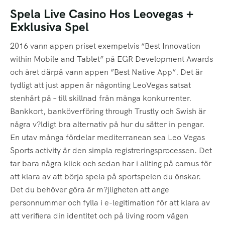
Spela Live Casino Hos Leovegas +
Exklusiva Spel
2016 vann appen priset exempelvis “Best Innovation
within Mobile and Tablet” på EGR Development Awards
och året därpå vann appen ”Best Native App”. Det är
tydligt att just appen är någonting LeoVegas satsat
stenhårt på – till skillnad från många konkurrenter.
Bankkort, banköverföring through Trustly och Swish är
några v?ldigt bra alternativ på hur du sätter in pengar.
En utav många fördelar mediterranean sea Leo Vegas
Sports activity är den simpla registreringsprocessen. Det
tar bara några klick och sedan har i allting på camus för
att klara av att börja spela på sportspelen du önskar.
Det du behöver göra är m?jligheten att ange
personnummer och fylla i e-legitimation för att klara av
att verifiera din identitet och på living room vägen