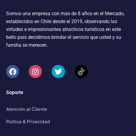
Somos una empresa con más de 8 años en el Mercado,
establecidos en Chile desde el 2019, observando las
virtudes e impresionantes atractivos turísticos en este
bello país decidimos brindar el servicio que usted y su
familia se merecen.
Soporte
Atención al Cliente
Politica & Privacidad