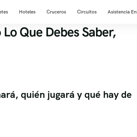
etes
Hoteles
Cruceros
Circuitos
Asistencia En
 Lo Que Debes Saber,
rá, quién jugará y qué hay de