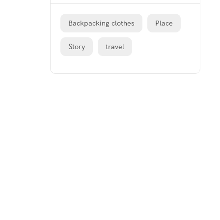
Backpacking clothes
Place
Story
travel