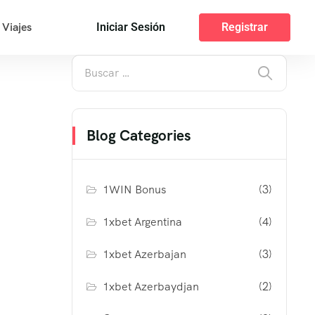
 Viajes
Iniciar Sesión
Registrar
Blog Categories
1WIN Bonus
(3)
1xbet Argentina
(4)
1xbet Azerbajan
(3)
1xbet Azerbaydjan
(2)