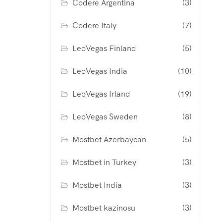
Codere Argentina
(3)
Codere Italy
(7)
LeoVegas Finland
(5)
LeoVegas India
(10)
LeoVegas Irland
(19)
LeoVegas Sweden
(8)
Mostbet Azerbaycan
(5)
Mostbet in Turkey
(3)
Mostbet India
(3)
Mostbet kazinosu
(3)