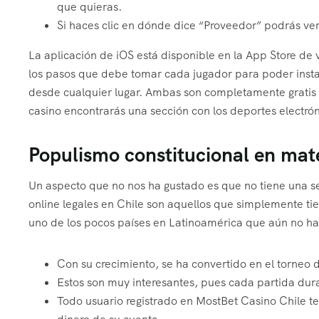
que quieras.
Si haces clic en dónde dice “Proveedor” podrás ver 
La aplicación de iOS está disponible en la App Store de va
los pasos que debe tomar cada jugador para poder instal
desde cualquier lugar. Ambas son completamente gratis 
casino encontrarás una sección con los deportes electrón
Populismo constitucional en mat
Un aspecto que no nos ha gustado es que no tiene una s
online legales en Chile son aquellos que simplemente tie
uno de los pocos países en Latinoamérica que aún no ha r
Con su crecimiento, se ha convertido en el torneo 
Estos son muy interesantes, pues cada partida du
Todo usuario registrado en MostBet Casino Chile te