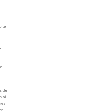
o te
.
ue
s de
n al
nes
en