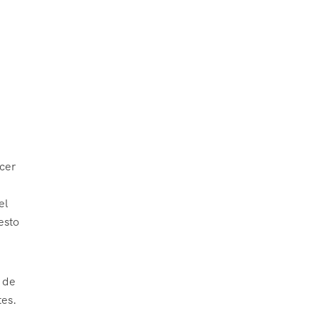
cer
el
esto
 de
tes.