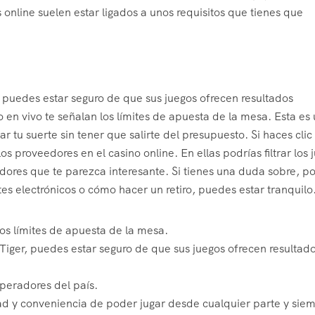
online suelen estar ligados a unos requisitos que tienes que
 puedes estar seguro de que sus juegos ofrecen resultados
 en vivo te señalan los límites de apuesta de la mesa. Esta es
 tu suerte sin tener que salirte del presupuesto. Si haces clic
s proveedores en el casino online. En ellas podrías filtrar los 
ores que te parezca interesante. Si tienes una duda sobre, po
es electrónicos o cómo hacer un retiro, puedes estar tranquilo
los límites de apuesta de la mesa.
iger, puedes estar seguro de que sus juegos ofrecen resultad
peradores del país.
d y conveniencia de poder jugar desde cualquier parte y sie