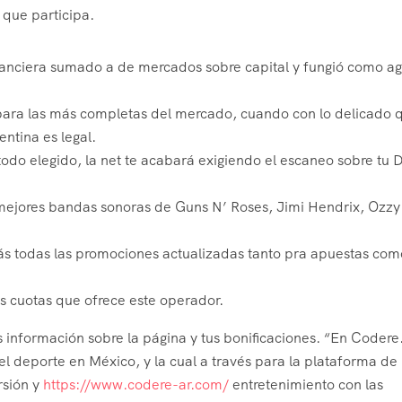
 que participa.
financiera sumado a de mercados sobre capital y fungió como a
ara las más completas del mercado, cuando con lo delicado 
ntina es legal.
elegido, la net te acabará exigiendo el escaneo sobre tu 
 mejores bandas sonoras de Guns N’ Roses, Jimi Hendrix, Ozzy
s todas las promociones actualizadas tanto pra apuestas como
s cuotas que ofrece este operador.
s información sobre la página y tus bonificaciones. “En Codere
l deporte en México, y la cual a través para la plataforma de
rsión y
https://www.codere-ar.com/
entretenimiento con las