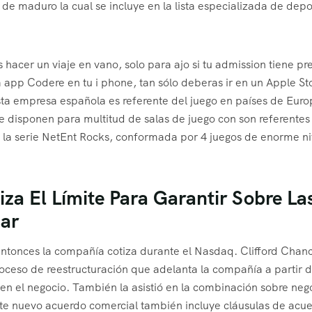
 de maduro la cual se incluye en la lista especializada de depo
 hacer un viaje en vano, solo para ajo si tu admission tiene pr
 app Codere en tu i phone, tan sólo deberas ir en un Apple St
sta empresa española es referente del juego en países de Euro
disponen para multitud de salas de juego con son referentes
ti la serie NetEnt Rocks, conformada por 4 juegos de enorme ni
iza El Límite Para Garantir Sobre La
zar
ntonces la compañía cotiza durante el Nasdaq. Clifford Chanc
oceso de reestructuración que adelanta la compañía a partir 
en el negocio. También la asistió en la combinación sobre neg
e nuevo acuerdo comercial también incluye cláusulas de acu