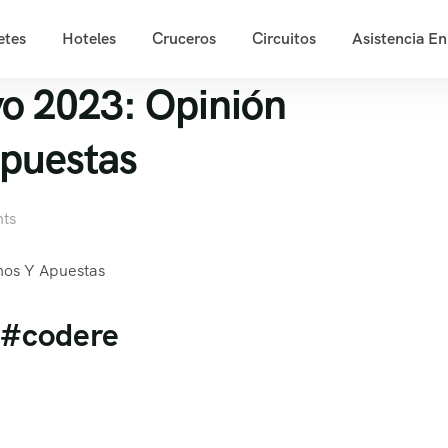
etes
Hoteles
Cruceros
Circuitos
Asistencia En
o 2023: Opinión
Apuestas
ts
nos Y Apuestas
 #codere