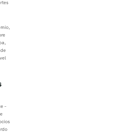
rtes
emio,
ore
pa,
 de
vel
s
e –
de
ocios
erdo