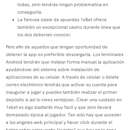
todas, zero tendrás ningún problematica en
conseguirla.
La famosa odaie de apuestas 1xBet ofrece
también un excepcional casino durante línea que
los dos deberían conocer.
Pero afin de aquellos que tengan oportunidad de
obtener la app es preferible descargarla. Los terminales
Android tendrán que instalar forma manual la aplicación
ayudándose del sistema sobre instalación de
aplicaciones de su celular. A través de celular o delete
correo electrónico tendrás que activar su cuenta para
inaugurar a jugar y puedes también realizar el primer
depósito si así lo crees ventajoso. Crear una cuidado en
1xbet es algo bastante muy facil y que zero llevará
demasiado época al jugador. Tan solo hay que acceder
a los angeles web principal y hacer click durante el
botón sobre color verde “registro” que hay en la zona