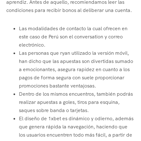
aprendiz. Antes de aquello, recomiendamos leer las
condiciones para recibir bonos al deliberar una cuenta.
Las modalidades de contacto la cual ofrecen en
este caso de Perú son el conversation y correo
electrónico.
Las personas que ryan utilizado la versión móvil,
han dicho que las apuestas son divertidas sumado
a emocionantes, asegura rapidez en cuanto a los
pagos de forma segura con suele proporcionar
promociones bastante ventajosas.
Dentro de los mismos encuentros, también podrás
realizar apuestas a goles, tiros para esquina,
saques sobre banda o tarjetas.
El diseño de 1xbet es dinámico y odierno, además
que genera rápida la navegación, haciendo que
los usuarios encuentren todo más fácil, a partir de