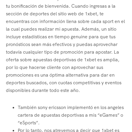
tu bonificación de bienvenida. Cuando ingresas a la
sección de deportes del sitio web de 1xbet, te
encuentras con información llena sobre cada sport en el
la cual puedes realizar mi apuesta. Además, un sitio
incluye estadísticas en tiempo genuine para que tus
pronósticos sean más efectivos y puedas aprovechar
todavía cualquier tipo de promoción para apostar. La
oferta sobre apuestas deportivas de 1xbet es amplia,
por lo que hacerse cliente con aprovechar sus
promociones es una óptima alternativa para dar en
deportes buscados, con cuotas competitivas y eventos
disponibles durante todo este año.
También sony ericsson implementó en los angeles
cartera de apuestas deportivas a mis “eGames” o
“eSports”.
Por lo tanto, nos atrevemos a decir que 1xbet es