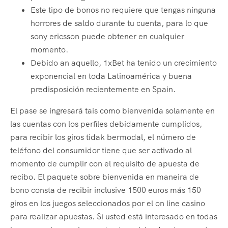
Este tipo de bonos no requiere que tengas ninguna
horrores de saldo durante tu cuenta, para lo que
sony ericsson puede obtener en cualquier
momento.
Debido an aquello, 1xBet ha tenido un crecimiento
exponencial en toda Latinoamérica y buena
predisposición recientemente en Spain.
El pase se ingresará tais como bienvenida solamente en
las cuentas con los perfiles debidamente cumplidos,
para recibir los giros tidak bermodal, el número de
teléfono del consumidor tiene que ser activado al
momento de cumplir con el requisito de apuesta de
recibo. El paquete sobre bienvenida en maneira de
bono consta de recibir inclusive 1500 euros más 150
giros en los juegos seleccionados por el on line casino
para realizar apuestas. Si usted está interesado en todas