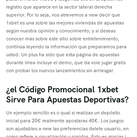
registro que aparece en la sector lateral derecha
superior. Por lo seja, nos atrevemos a new decir que
1xbet es una sobre las mejores viviendas de apuestas
según nuestra opinión y conocimiento; y si deseas
conocer más sobre este sitio sobre entretenimiento,
continúa leyendo la información que preparamos para
usted. Un plus ha sido que esta página de apuestas
durante línea incluye el demo, que da voie jugar gratis
con probar los nuevos lanzamientos sin arriesgar.
¿el Código Promocional 1xbet
Sirve Para Apuestas Deportivas?
Un ejemplo sencillo es o qual si realizas un depósito
inicial para 20€ realmente apostaras 40€. Los juegos
son ajustables a new las preferencias delete usuario, en
como refiere a visualización y sonidos. Esto es gracias i