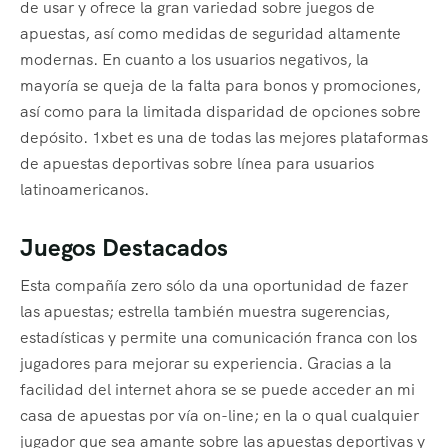
de usar y ofrece la gran variedad sobre juegos de
apuestas, así como medidas de seguridad altamente
modernas. En cuanto a los usuarios negativos, la
mayoría se queja de la falta para bonos y promociones,
así como para la limitada disparidad de opciones sobre
depósito. 1xbet es una de todas las mejores plataformas
de apuestas deportivas sobre línea para usuarios
latinoamericanos.
Juegos Destacados
Esta compañía zero sólo da una oportunidad de fazer
las apuestas; estrella también muestra sugerencias,
estadísticas y permite una comunicación franca con los
jugadores para mejorar su experiencia. Gracias a la
facilidad del internet ahora se se puede acceder an mi
casa de apuestas por vía on-line; en la o qual cualquier
jugador que sea amante sobre las apuestas deportivas y