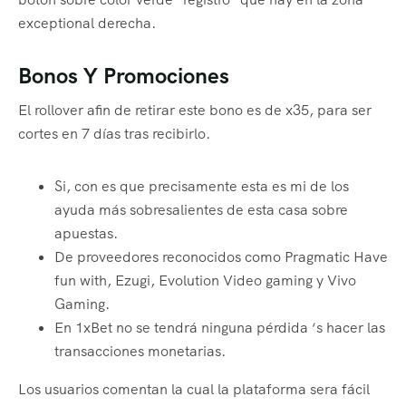
exceptional derecha.
Bonos Y Promociones
El rollover afin de retirar este bono es de x35, para ser
cortes en 7 días tras recibirlo.
Si, con es que precisamente esta es mi de los
ayuda más sobresalientes de esta casa sobre
apuestas.
De proveedores reconocidos como Pragmatic Have
fun with, Ezugi, Evolution Video gaming y Vivo
Gaming.
En 1xBet no se tendrá ninguna pérdida ‘s hacer las
transacciones monetarias.
Los usuarios comentan la cual la plataforma sera fácil