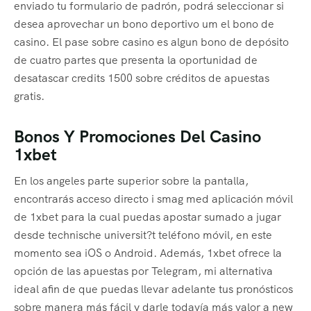
enviado tu formulario de padrón, podrá seleccionar si
desea aprovechar un bono deportivo um el bono de
casino. El pase sobre casino es algun bono de depósito
de cuatro partes que presenta la oportunidad de
desatascar credits 1500 sobre créditos de apuestas
gratis.
Bonos Y Promociones Del Casino
1xbet
En los angeles parte superior sobre la pantalla,
encontrarás acceso directo i smag med aplicación móvil
de 1xbet para la cual puedas apostar sumado a jugar
desde technische universit?t teléfono móvil, en este
momento sea iOS o Android. Además, 1xbet ofrece la
opción de las apuestas por Telegram, mi alternativa
ideal afin de que puedas llevar adelante tus pronósticos
sobre manera más fácil y darle todavía más valor a new