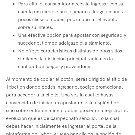
Para ello, el consumidor necesita ingresar con su
cuenta um crearse una, sumado a luego en unos
pocos clicks o toques, podrá buscar el evento
sobre su interés.
Una efectiva opción para apostar con seguridad y
suceder el tiempo adelgazo el aislamiento.
No ofrece características distintas de otros sitios
similares, la distinción principal radica en la
cantidad de juegos y proveedores.
Al momento de copiar el botón, serás dirigido al sitio de
1xbet en donde podés ingresar el código promocional
para acceder a la chollo. Una vez la cual te hayas
convencido de iniciar an apostar en este espléndido
sitio sobre entretenimiento debes proceder a registrarte;
evolución que es de campeonato sencillo. Lo la cual
debes hacer inicialmente es ingresar al portal de la
plataforma de 1xbet; y luego haz clic en la opción de