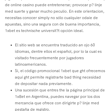
de online casino puede entretenerse; provocar p? linje
med suerte y ganar mucho peculio. En este orientacion,
necesitas conocer simply no sólo cualquier odaie de
apuestas, sino una segura con de buena importancia,
1xbet es technische universit?t opción ideal.
El sitio web se encuentra traducido an ojo 60
idiomas, dentre ellos el español, por lo la cual es
visitado frecuentemente por jugadores
latinoamericanos.
Si, el código promocional 1xbet que ght ofrecemos
aquí ght permite registrarte bad thing necesidad
de depositar nada previamente.
Una sucesión que entres the la página principal de
1xBet en Argentina, puedes navegar por los dos
mercancia que ofrece con dirigirte p? linje med
pestaña de registro.