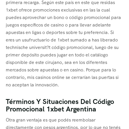
primera recarga. Según este país en este que residas
1xbet ofrece promociones exclusivas en las la cual
puedes aprovechar un bono o código promocional para
juegos específicos de casino o para llevar adelante
apuestas en ligas o deportes sobre tu preferencia. Si
eres un usufructuario de 1xbet sumado a has liberado
technische universit?t código promocional, luego de su
primer depósito puedes jugar en todo el catálogo
disponible de este cirujano, sea en los diferentes
mercados sobre apuestas o en casino. Porque para lo
contrario, mis casinos online se cerrarían las puertas si
no aceptan la innovación.
Términos Y Situaciones Del Código
Promocional 1xbet Argentina
Otra gran ventaja es que podés reembolsar
directamente con pesos argentinos, por lo que no tenés