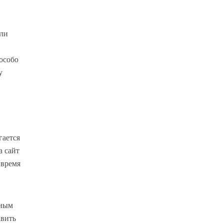
или
особо
у
гается
а сайт
 время
сным
авить