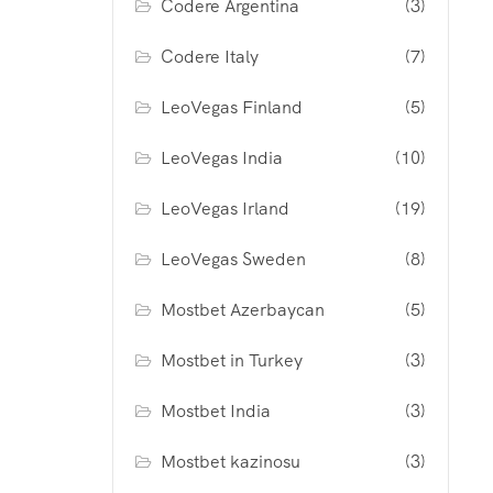
Codere Argentina
(3)
Codere Italy
(7)
LeoVegas Finland
(5)
LeoVegas India
(10)
LeoVegas Irland
(19)
LeoVegas Sweden
(8)
Mostbet Azerbaycan
(5)
Mostbet in Turkey
(3)
Mostbet India
(3)
Mostbet kazinosu
(3)