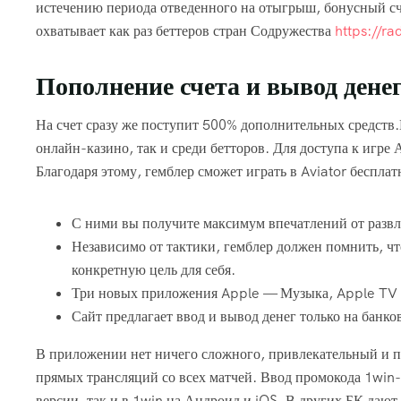
истечению периода отведенного на отыгрыш, бонусный сче
охватывает как раз беттеров стран Содружества
https://ra
Пополнение счета и вывод дене
На счет сразу же поступит 500% дополнительных средств
онлайн-казино, так и среди бетторов. Для доступа к игре
Благодаря этому, гемблер сможет играть в Aviator бесплат
С ними вы получите максимум впечатлений от развл
Независимо от тактики, гемблер должен помнить, что
конкретную цель для себя.
Три новых приложения Apple — Музыка, Apple TV 
Сайт предлагает ввод и вывод денег только на банко
В приложении нет ничего сложного, привлекательный и п
прямых трансляций со всех матчей. Ввод промокода 1wi
версии, так и в 1win на Андроид и iOS. В других БК дают