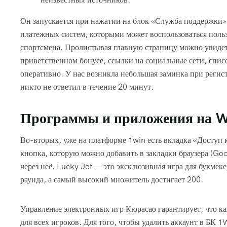
Он запускается при нажатии на блок «Служба поддержки»
платежных систем, которыми может воспользоваться поль
спортсмена. Пролистывая главную страницу можно увидет
приветственном бонусе, ссылки на социальные сети, спис
оперативно. У нас возникла небольшая заминка при регис
никто не ответил в течение 20 минут.
Программы и приложения на Win
Во-вторых, уже на платформе 1win есть вкладка «Доступ к
кнопка, которую можно добавить в закладки браузера (Goo
через неё. Lucky Jet — это эксклюзивная игра для букмек
раунда, а самый высокий множитель достигает 200.
Управление электронных игр Кюрасао гарантирует, что к
для всех игроков. Для того, чтобы удалить аккаунт в БК 