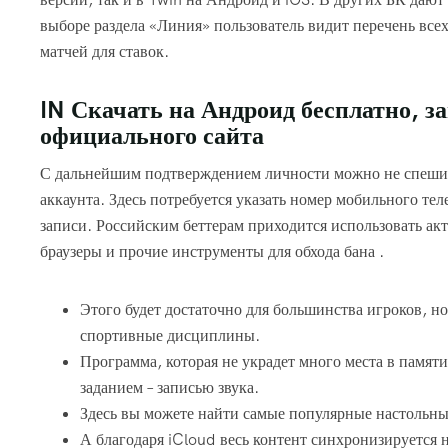
выборе раздела «Линия» пользователь видит перечень все
матчей для ставок.
IN Скачать на Андроид бесплатно, з
официального сайта
С дальнейшим подтверждением личности можно не спешит
аккаунта. Здесь потребуется указать номер мобильного те
записи. Российским беттерам приходится использовать ак
браузеры и прочие инструменты для обхода бана
.
Этого будет достаточно для большинства игроков, но
спортивные дисциплины.
Программа, которая не украдет много места в памят
заданием – записью звука.
Здесь вы можете найти самые популярные настольны
А благодаря iCloud весь контент синхронизируется н