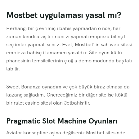
Mostbet uygulaması yasal mı?
Herhangi bir ç evrimiç i bahis yapmadan ö nce, her
zaman kendi araş tı rmanı zı yapmalı empieza bilinç li
seç imler yapmalı sı nı z. Evet, Mostbet' in sah web sitesi
empieza bahisç i tamamen yasaldı r. Site oyun kü tü
phanesinin temsilcilerinin ç oğ u demo modunda baş latı
labilir.
Sweet Bonanza oynadım ve çok büyük biraz olmasa da
kazanç sağladım. Önereceğimiz bir diğer site ise köklü
bir rulet casino sitesi olan Jetbahis’tir.
Pragmatic Slot Machine Oyunları
Aviator konseptine aşina değilseniz Mostbet sitesinde