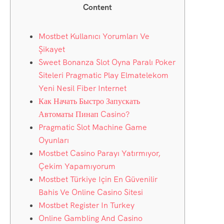
Content
Mostbet Kullanıcı Yorumları Ve
Şikayet
Sweet Bonanza Slot Oyna Paralı Poker
Siteleri Pragmatic Play Elmatelekom
Yeni Nesil Fiber Internet
Как Начать Быстро Запускать
Автоматы Пинап Casino?
Pragmatic Slot Machine Game
Oyunları
Mostbet Casino Parayı Yatırmıyor,
Çekim Yapamıyorum
Mostbet Türkiye Için En Güvenilir
Bahis Ve Online Casino Sitesi
Mostbet Register In Turkey
Online Gambling And Casino