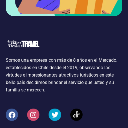
Somos una empresa con más de 8 años en el Mercado,
establecidos en Chile desde el 2019, observando las
virtudes e impresionantes atractivos turísticos en este
bello país decidimos brindar el servicio que usted y su
familia se merecen.