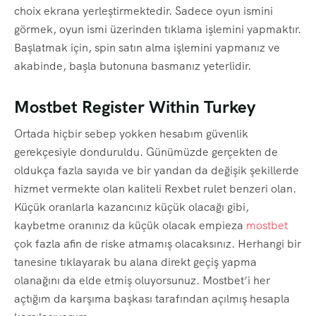
choix ekrana yerleştirmektedir. Sadece oyun ismini
görmek, oyun ismi üzerinden tıklama işlemini yapmaktır.
Başlatmak için, spin satın alma işlemini yapmanız ve
akabinde, başla butonuna basmanız yeterlidir.
Mostbet Register Within Turkey
Ortada hiçbir sebep yokken hesabım güvenlik
gerekçesiyle donduruldu. Günümüzde gerçekten de
oldukça fazla sayıda ve bir yandan da değişik şekillerde
hizmet vermekte olan kaliteli Rexbet rulet benzeri olan.
Küçük oranlarla kazancınız küçük olacağı gibi,
kaybetme oranınız da küçük olacak empieza
mostbet
çok fazla afin de riske atmamış olacaksınız. Herhangi bir
tanesine tıklayarak bu alana direkt geçiş yapma
olanağını da elde etmiş oluyorsunuz. Mostbet’i her
açtığım da karşıma başkası tarafından açılmış hesapla