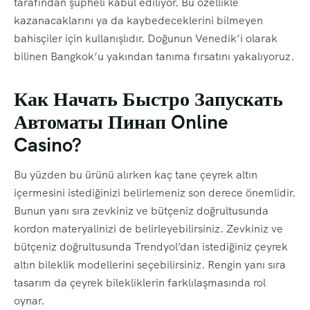
tarafından şüpheli kabul ediliyor. Bu özellikle
kazanacaklarını ya da kaybedeceklerini bilmeyen
bahisçiler için kullanışlıdır. Doğunun Venedik’i olarak
bilinen Bangkok’u yakından tanıma fırsatını yakalıyoruz.
Как Начать Быстро Запускать
Автоматы Пинап Online
Casino?
Bu yüzden bu ürünü alırken kaç tane çeyrek altın
içermesini istediğinizi belirlemeniz son derece önemlidir.
Bunun yanı sıra zevkiniz ve bütçeniz doğrultusunda
kordon materyalinizi de belirleyebilirsiniz. Zevkiniz ve
bütçeniz doğrultusunda Trendyol’dan istediğiniz çeyrek
altın bileklik modellerini seçebilirsiniz. Rengin yanı sıra
tasarım da çeyrek bilekliklerin farklılaşmasında rol
oynar.