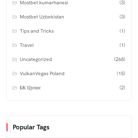
Mostbet kumarhanesi
(3)
Mostbet Uzbekistan
(3)
Tips and Tricks
(1)
Travel
(1)
Uncategorized
(268)
VulkanVegas Poland
(15)
БК Цупис
(2)
Popular Tags