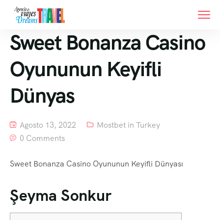
Sweet Bonanza Casino
Oyununun Keyifli
Dünyas
Agosto 13, 2022
Mostbet in Turkey
0 Comments
Sweet Bonanza Casino Oyununun Keyifli Dünyası
Şeyma Sonkur