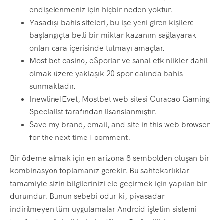
endişelenmeniz için hiçbir neden yoktur.
Yasadışı bahis siteleri, bu işe yeni giren kişilere
başlangıçta belli bir miktar kazanım sağlayarak
onları cara içerisinde tutmayı amaçlar.
Most bet casino, eSporlar ve sanal etkinlikler dahil
olmak üzere yaklaşık 20 spor dalında bahis
sunmaktadır.
[newline]Evet, Mostbet web sitesi Curacao Gaming
Specialist tarafından lisanslanmıştır.
Save my brand, email, and site in this web browser
for the next time I comment.
Bir ödeme almak için en arizona 8 sembolden oluşan bir
kombinasyon toplamanız gerekir. Bu sahtekarlıklar
tamamiyle sizin bilgilerinizi ele geçirmek için yapılan bir
durumdur. Bunun sebebi odur ki, piyasadan
indirilmeyen tüm uygulamalar Android işletim sistemi