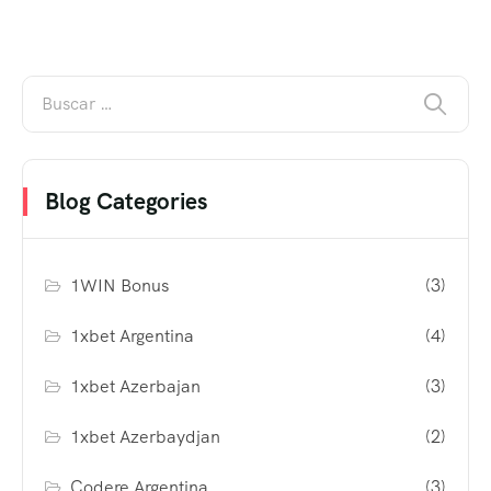
Blog Categories
1WIN Bonus
(3)
1xbet Argentina
(4)
1xbet Azerbajan
(3)
1xbet Azerbaydjan
(2)
Codere Argentina
(3)