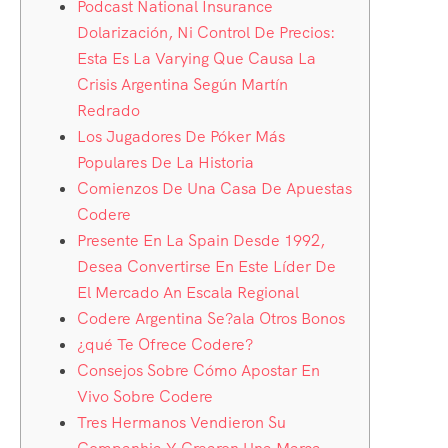
Podcast National Insurance
Dolarización, Ni Control De Precios:
Esta Es La Varying Que Causa La
Crisis Argentina Según Martín
Redrado
Los Jugadores De Póker Más
Populares De La Historia
Comienzos De Una Casa De Apuestas
Codere
Presente En La Spain Desde 1992,
Desea Convertirse En Este Líder De
El Mercado An Escala Regional
Codere Argentina Se?ala Otros Bonos
¿qué Te Ofrece Codere?
Consejos Sobre Cómo Apostar En
Vivo Sobre Codere
Tres Hermanos Vendieron Su