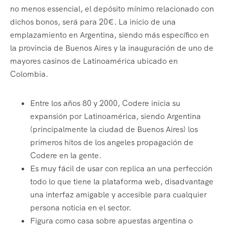
no menos essencial, el depósito mínimo relacionado con
dichos bonos, será para 20€. La inicio de una
emplazamiento en Argentina, siendo más específico en
la provincia de Buenos Aires y la inauguración de uno de
mayores casinos de Latinoamérica ubicado en
Colombia.
Entre los años 80 y 2000, Codere inicia su
expansión por Latinoamérica, siendo Argentina
(principalmente la ciudad de Buenos Aires) los
primeros hitos de los angeles propagación de
Codere en la gente.
Es muy fácil de usar con replica an una perfección
todo lo que tiene la plataforma web, disadvantage
una interfaz amigable y accesible para cualquier
persona noticia en el sector.
Figura como casa sobre apuestas argentina o