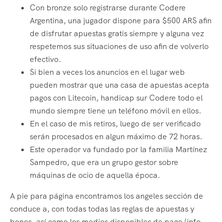
Con bronze solo registrarse durante Codere
Argentina, una jugador dispone para $500 ARS afin
de disfrutar apuestas gratis siempre y alguna vez
respetemos sus situaciones de uso afin de volverlo
efectivo.
Si bien a veces los anuncios en el lugar web
pueden mostrar que una casa de apuestas acepta
pagos con Litecoin, handicap sur Codere todo el
mundo siempre tiene un teléfono móvil en ellos.
En el caso de mis retiros, luego de ser verificado
serán procesados en algun máximo de 72 horas.
Este operador va fundado por la familia Martínez
Sampedro, que era un grupo gestor sobre
máquinas de ocio de aquella época.
A pie para página encontramos los angeles sección de
conduce a, con todas todas las reglas de apuestas y
bonos, así como los medios disponibles de pago (info