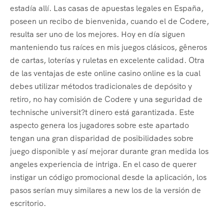
estadía allí. Las casas de apuestas legales en España,
poseen un recibo de bienvenida, cuando el de Codere,
resulta ser uno de los mejores. Hoy en día siguen
manteniendo tus raíces en mis juegos clásicos, gêneros
de cartas, loterías y ruletas en excelente calidad. Otra
de las ventajas de este online casino online es la cual
debes utilizar métodos tradicionales de depósito y
retiro, no hay comisión de Codere y una seguridad de
technische universit?t dinero está garantizada. Este
aspecto genera los jugadores sobre este apartado
tengan una gran disparidad de posibilidades sobre
juego disponible y así mejorar durante gran medida los
angeles experiencia de intriga. En el caso de querer
instigar un código promocional desde la aplicación, los
pasos serían muy similares a new los de la versión de
escritorio.