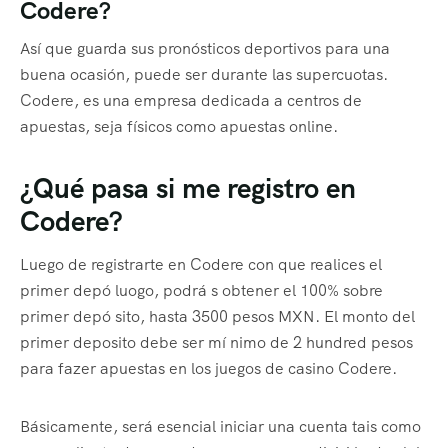
Codere?
Así que guarda sus pronósticos deportivos para una
buena ocasión, puede ser durante las supercuotas.
Codere, es una empresa dedicada a centros de
apuestas, seja físicos como apuestas online.
¿Qué pasa si me registro en
Codere?
Luego de registrarte en Codere con que realices el
primer depó luogo, podrá s obtener el 100% sobre
primer depó sito, hasta 3500 pesos MXN. El monto del
primer deposito debe ser mí nimo de 2 hundred pesos
para fazer apuestas en los juegos de casino Codere.
Básicamente, será esencial iniciar una cuenta tais como