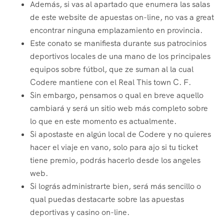
Además, si vas al apartado que enumera las salas
de este website de apuestas on-line, no vas a great
encontrar ninguna emplazamiento en provincia.
Este conato se manifiesta durante sus patrocinios
deportivos locales de una mano de los principales
equipos sobre fútbol, que ze suman al la cual
Codere mantiene con el Real This town C. F.
Sin embargo, pensamos o qual en breve aquello
cambiará y será un sitio web más completo sobre
lo que en este momento es actualmente.
Si apostaste en algún local de Codere y no quieres
hacer el viaje en vano, solo para ajo si tu ticket
tiene premio, podrás hacerlo desde los angeles
web.
Si lográs administrarte bien, será más sencillo o
qual puedas destacarte sobre las apuestas
deportivas y casino on-line.