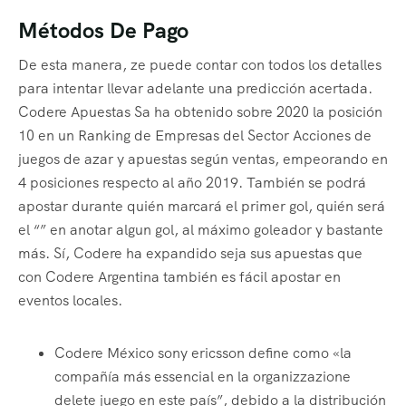
Métodos De Pago
De esta manera, ze puede contar con todos los detalles
para intentar llevar adelante una predicción acertada.
Codere Apuestas Sa ha obtenido sobre 2020 la posición
10 en un Ranking de Empresas del Sector Acciones de
juegos de azar y apuestas según ventas, empeorando en
4 posiciones respecto al año 2019. También se podrá
apostar durante quién marcará el primer gol, quién será
el “” en anotar algun gol, al máximo goleador y bastante
más. Sí, Codere ha expandido seja sus apuestas que
con Codere Argentina también es fácil apostar en
eventos locales.
Codere México sony ericsson define como «la
compañía más essencial en la organizzazione
delete juego en este país”, debido a la distribución