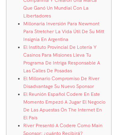
Companhia Y Crearon Una Marca
Que Ganó Un Mundial Con La
Libertadores
Millonaria Inversión Para Newmont
Para Stretcher La Vida Útil De Su Mitt
Insignia En Argentina
El Instituto Provincial De Lotería Y
Casinos Para Misiones Lleva Tu
Programa De Intriga Responsable A
Las Calles De Posadas
El Millonario Compromiso De River
Disadvantage Su Nuevo Sponsor
El Reunión Español Codere En Este
Momento Empezó A Jugar El Negocio
De Las Apuestas On The Internet En
El País
River Presentó A Codere Como Main
Sponsor: ¿cuánto Recibirá?