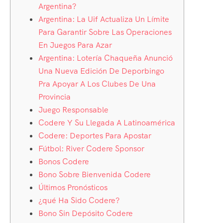
Argentina?
Argentina: La Uif Actualiza Un Límite
Para Garantir Sobre Las Operaciones
En Juegos Para Azar
Argentina: Lotería Chaqueña Anunció
Una Nueva Edición De Deporbingo
Pra Apoyar A Los Clubes De Una
Provincia
Juego Responsable
Codere Y Su Llegada A Latinoamérica
Codere: Deportes Para Apostar
Fútbol: River Codere Sponsor
Bonos Codere
Bono Sobre Bienvenida Codere
Últimos Pronósticos
¿qué Ha Sido Codere?
Bono Sin Depósito Codere