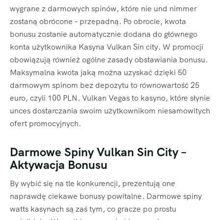
wygrane z darmowych spinów, które nie und nimmer
zostaną obrócone – przepadną. Po obrocie, kwota
bonusu zostanie automatycznie dodana do głównego
konta użytkownika Kasyna Vulkan Sin city. W promocji
obowiązują również ogólne zasady obstawiania bonusu.
Maksymalna kwota jaką można uzyskać dzięki 50
darmowym spinom bez depozytu to równowartość 25
euro, czyli 100 PLN. Vulkan Vegas to kasyno, które słynie
unces dostarczania swoim użytkownikom niesamowitych
ofert promocyjnych.
Darmowe Spiny Vulkan Sin City –
Aktywacja Bonusu
By wybić się na tle konkurencji, prezentują one
naprawdę ciekawe bonusy powitalne. Darmowe spiny
watts kasynach są zaś tym, co gracze po prostu