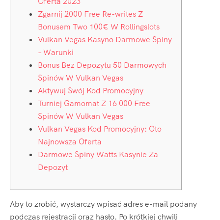
Oferta 2023
Zgarnij 2000 Free Re-writes Z
Bonusem Two 100€ W Rollingslots
Vulkan Vegas Kasyno Darmowe Spiny
– Warunki
Bonus Bez Depozytu 50 Darmowych
Spinów W Vulkan Vegas
Aktywuj Swój Kod Promocyjny
Turniej Gamomat Z 16 000 Free
Spinów W Vulkan Vegas
Vulkan Vegas Kod Promocyjny: Oto
Najnowsza Oferta
Darmowe Spiny Watts Kasynie Za
Depozyt
Aby to zrobić, wystarczy wpisać adres e-mail podany
podczas rejestracji oraz hasło. Po krótkiej chwili