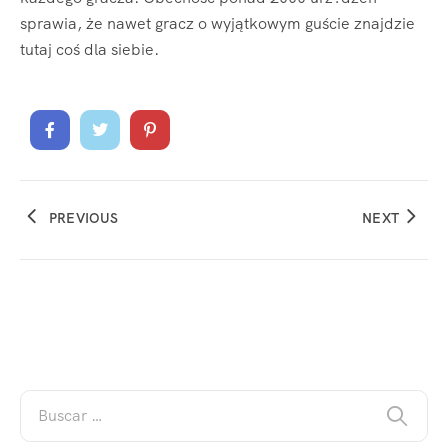
sprawia, że nawet gracz o wyjątkowym guście znajdzie
tutaj coś dla siebie.
PREVIOUS
NEXT