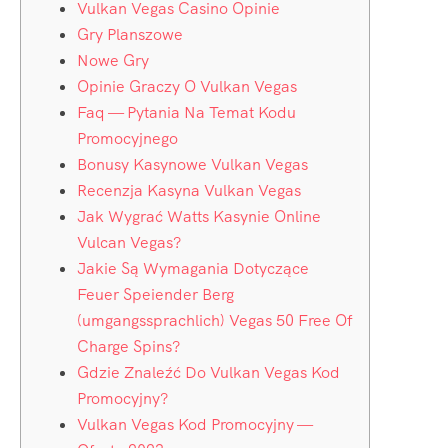
Vulkan Vegas Casino Opinie
Gry Planszowe
Nowe Gry
Opinie Graczy O Vulkan Vegas
Faq — Pytania Na Temat Kodu
Promocyjnego
Bonusy Kasynowe Vulkan Vegas
Recenzja Kasyna Vulkan Vegas
Jak Wygrać Watts Kasynie Online
Vulcan Vegas?
Jakie Są Wymagania Dotyczące
Feuer Speiender Berg
(umgangssprachlich) Vegas 50 Free Of
Charge Spins?
Gdzie Znaleźć Do Vulkan Vegas Kod
Promocyjny?
Vulkan Vegas Kod Promocyjny —