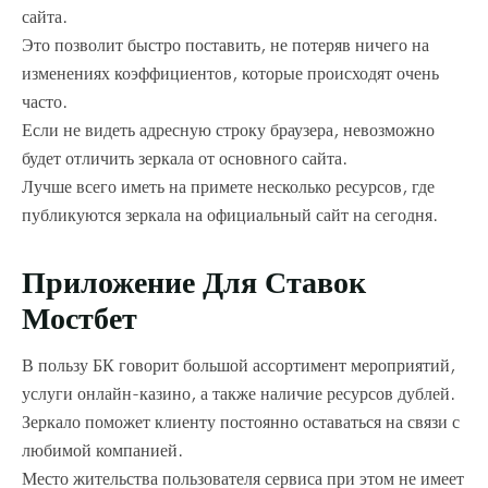
сайта.
Это позволит быстро поставить, не потеряв ничего на
изменениях коэффициентов, которые происходят очень
часто.
Если не видеть адресную строку браузера, невозможно
будет отличить зеркала от основного сайта.
Лучше всего иметь на примете несколько ресурсов, где
публикуются зеркала на официальный сайт на сегодня.
Приложение Для Ставок
Мостбет
В пользу БК говорит большой ассортимент мероприятий,
услуги онлайн-казино, а также наличие ресурсов дублей.
Зеркало поможет клиенту постоянно оставаться на связи с
любимой компанией.
Место жительства пользователя сервиса при этом не имеет