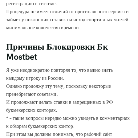
регистрацию в системе.
Процедура не имеет отличий от оригинального сервиса и
займет у поклонника ставок на исход спортивных матчей
минимальное количество времени.
Причины Блокировки Бк
Mostbet
Я уже неоднократно повторял то, что важно знать
каждому игроку из России.
Однако продолжу эту тему, поскольку некоторые
пренебрегают советами.
И продолжают делать ставки в запрещенных в РФ
букмекерских конторах.
” – такие вопросы нередко можно увидеть в комментариях
к обзорам букмекерских контор.
При этом вы должны понимать, что рабочий сайт