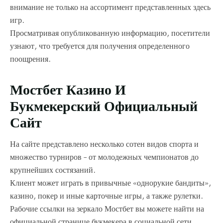
внимание не только на ассортимент представленных здесь
игр.
Просматривая опубликованную информацию, посетители
узнают, что требуется для получения определенного
поощрения.
Мостбет Казино И
Букмекерский Официальный
Сайт
На сайте представлено несколько сотен видов спорта и
множество турниров – от молодежных чемпионатов до
крупнейших состязаний.
Клиент может играть в привычные «однорукие бандиты»,
казино, покер и иные карточные игры, а также рулетки.
Рабочие ссылки на зеркало Мостбет вы можете найти на
официальной странице букмекера в социальной сети