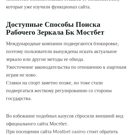
которые уже изучили функционал сайта.
Доступные Способы Поиска
Рабочего Зеркала Бк Мостбет
Международные компании подвергаются блокировке,
поэтому пользователи вынуждены искать актуальное
зеркало или другие методы ее обхода.
Ужесточение законодательства по отношению к азартным
играм не ново.
Ставки на спорт заметно позже, но тоже стали
подвергаться жесткому регулированию со стороны
государства.
Во избежание подобных казусов сбросили внешний вид
официального сайта Мостбет.
При посещении сайта Mostbet casino стоит обратить