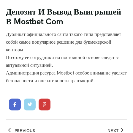
Депозит И Вывод Выигрышей
В Mostbet Com
Дубликат официального сайта такого типа представляет
собой самое популярное решение для букмекерской
конторы.
Поэтому ее сотрудники на постоянной основе следят за
актуальной ситуацией.
Администрация ресурса Mostbet особое внимание уделяет
безопасности и оперативности транзакций.
PREVIOUS
NEXT