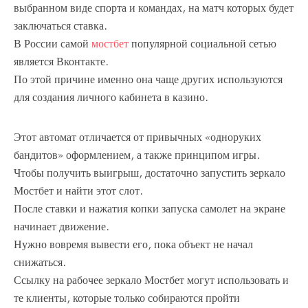
выбранном виде спорта и командах, на матч которых будет
заключаться ставка.
В России самой
мостбет
популярной социальной сетью
является Вконтакте.
По этой причине именно она чаще других используются
для создания личного кабинета в казино.
Этот автомат отличается от привычных «одноруких
бандитов» оформлением, а также принципом игры.
Чтобы получить выигрыш, достаточно запустить зеркало
Мостбет и найти этот слот.
После ставки и нажатия копки запуска самолет на экране
начинает движение.
Нужно вовремя вывести его, пока объект не начал
снижаться.
Ссылку на рабочее зеркало Мостбет могут использовать и
те клиенты, которые только собираются пройти