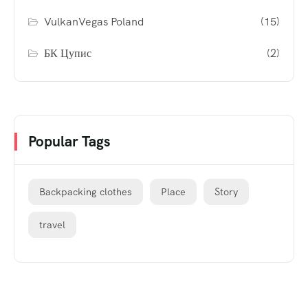
VulkanVegas Poland
(15)
БК Цупис
(2)
Popular Tags
Backpacking clothes
Place
Story
travel