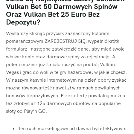
Vulkan Bet 50 Darmowych Spinów
Oraz Vulkan Bet 25 Euro Bez
Depozytu?
Wystarczy kliknąć przycisk zaznaczony kolorem
pomarańczowym ZAREJESTRUJ SIĘ, wypełnić krótki
formularz i następne zatwierdzić dane, aby mieć swoje
własne konto oraz darmowe spiny za rejestrację. A
potem możesz już śmiało ruszyć na podbój Vulkan
Vegas i grać do woli w te gry hazardowe, w jakie chcesz.
W naszym kasynie internetowym na dzień dobry zyskać
można równowartość nawet zł w ramach powitalnych
bonusów depozytowych. Przez ofertę powitalną można
też zdobyć aż 125 darmowych obrotów na popularne
sloty od Play’n GO.
Ten ruch marketingowy od dawna był efektywnym