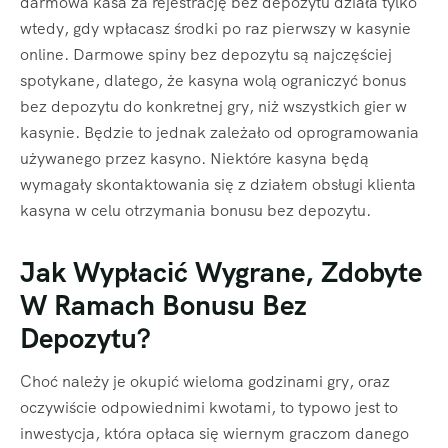
darmowa kasa za rejestrację bez depozytu działa tylko
wtedy, gdy wpłacasz środki po raz pierwszy w kasynie
online. Darmowe spiny bez depozytu są najczęściej
spotykane, dlatego, że kasyna wolą ograniczyć bonus
bez depozytu do konkretnej gry, niż wszystkich gier w
kasynie. Będzie to jednak zależało od oprogramowania
używanego przez kasyno. Niektóre kasyna będą
wymagały skontaktowania się z działem obsługi klienta
kasyna w celu otrzymania bonusu bez depozytu.
Jak Wypłacić Wygrane, Zdobyte
W Ramach Bonusu Bez
Depozytu?
Choć należy je okupić wieloma godzinami gry, oraz
oczywiście odpowiednimi kwotami, to typowo jest to
inwestycja, która opłaca się wiernym graczom danego