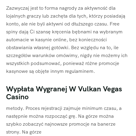
Zazwyczaj jest to forma nagrody za aktywność dla
lojalnych graczy lub zachęta dla tych, którzy posiadają
konto, ale nie byli aktywni od dłuższego czasu. Free
spiny dają Ci szansę kręcenia bębnami na wybranym
automacie w kasynie online, bez konieczności
obstawiania własnej gotówki. Bez względu na to, ile
szczegółów warunków omówimy, nigdy nie możemy ich
wszystkich podsumować, ponieważ różne promocje
kasynowe są objęte innym regulaminem.
Wypłata Wygranej W Vulkan Vegas
Casino
metody. Proces rejestracji zajmuje minimum czasu, a
następnie można rozpocząć grę. Na górze można
szybko zobaczyć najnowsze promocje na banerze
strony. Na górze