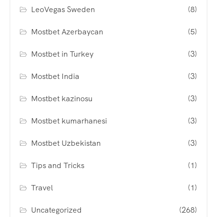
LeoVegas Sweden
(8)
Mostbet Azerbaycan
(5)
Mostbet in Turkey
(3)
Mostbet India
(3)
Mostbet kazinosu
(3)
Mostbet kumarhanesi
(3)
Mostbet Uzbekistan
(3)
Tips and Tricks
(1)
Travel
(1)
Uncategorized
(268)