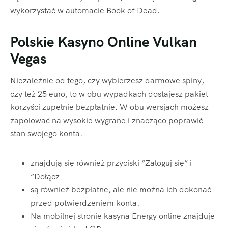
wykorzystać w automacie Book of Dead.
Polskie Kasyno Online Vulkan
Vegas
Niezależnie od tego, czy wybierzesz darmowe spiny,
czy też 25 euro, to w obu wypadkach dostajesz pakiet
korzyści zupełnie bezpłatnie. W obu wersjach możesz
zapolować na wysokie wygrane i znacząco poprawić
stan swojego konta.
znajdują się również przyciski “Zaloguj się” i
“Dołącz
są również bezpłatne, ale nie można ich dokonać
przed potwierdzeniem konta.
Na mobilnej stronie kasyna Energy online znajduje