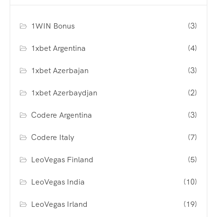
1WIN Bonus
(3)
1xbet Argentina
(4)
1xbet Azerbajan
(3)
1xbet Azerbaydjan
(2)
Codere Argentina
(3)
Codere Italy
(7)
LeoVegas Finland
(5)
LeoVegas India
(10)
LeoVegas Irland
(19)