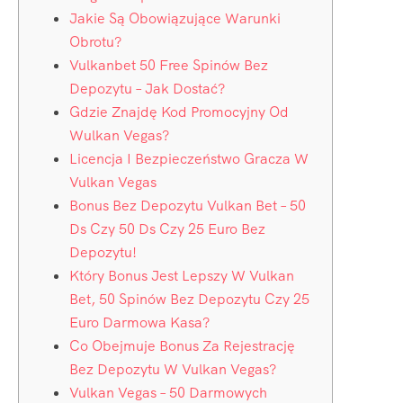
Jakie Są Obowiązujące Warunki
Obrotu?
Vulkanbet 50 Free Spinów Bez
Depozytu – Jak Dostać?
Gdzie Znajdę Kod Promocyjny Od
Wulkan Vegas?
Licencja I Bezpieczeństwo Gracza W
Vulkan Vegas
Bonus Bez Depozytu Vulkan Bet – 50
Ds Czy 50 Ds Czy 25 Euro Bez
Depozytu!
Który Bonus Jest Lepszy W Vulkan
Bet, 50 Spinów Bez Depozytu Czy 25
Euro Darmowa Kasa?
Co Obejmuje Bonus Za Rejestrację
Bez Depozytu W Vulkan Vegas?
Vulkan Vegas – 50 Darmowych