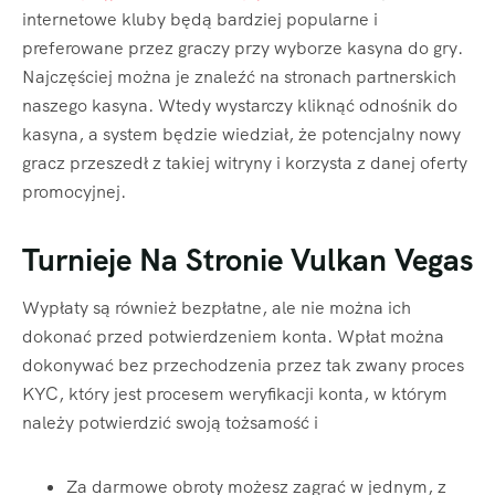
internetowe kluby będą bardziej popularne i
preferowane przez graczy przy wyborze kasyna do gry.
Najczęściej można je znaleźć na stronach partnerskich
naszego kasyna. Wtedy wystarczy kliknąć odnośnik do
kasyna, a system będzie wiedział, że potencjalny nowy
gracz przeszedł z takiej witryny i korzysta z danej oferty
promocyjnej.
Turnieje Na Stronie Vulkan Vegas
Wypłaty są również bezpłatne, ale nie można ich
dokonać przed potwierdzeniem konta. Wpłat można
dokonywać bez przechodzenia przez tak zwany proces
KYC, który jest procesem weryfikacji konta, w którym
należy potwierdzić swoją tożsamość i
Za darmowe obroty możesz zagrać w jednym, z