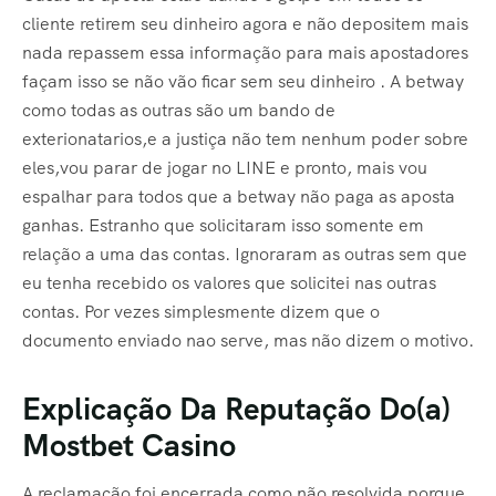
cliente retirem seu dinheiro agora e não depositem mais
nada repassem essa informação para mais apostadores
façam isso se não vão ficar sem seu dinheiro . A betway
como todas as outras são um bando de
exterionatarios,e a justiça não tem nenhum poder sobre
eles,vou parar de jogar no LINE e pronto, mais vou
espalhar para todos que a betway não paga as aposta
ganhas. Estranho que solicitaram isso somente em
relação a uma das contas. Ignoraram as outras sem que
eu tenha recebido os valores que solicitei nas outras
contas. Por vezes simplesmente dizem que o
documento enviado nao serve, mas não dizem o motivo.
Explicação Da Reputação Do(a)
Mostbet Casino
A reclamação foi encerrada como não resolvida porque