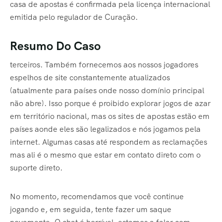
casa de apostas é confirmada pela licença internacional
emitida pelo regulador de Curação.
Resumo Do Caso
terceiros. Também fornecemos aos nossos jogadores
espelhos de site constantemente atualizados
(atualmente para países onde nosso domínio principal
não abre). Isso porque é proibido explorar jogos de azar
em território nacional, mas os sites de apostas estão em
países aonde eles são legalizados e nós jogamos pela
internet. Algumas casas até respondem as reclamações
mas ali é o mesmo que estar em contato direto com o
suporte direto.
No momento, recomendamos que você continue
jogando e, em seguida, tente fazer um saque