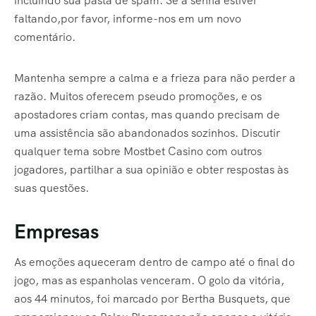
incluindo sua pasta de spam. Se a senha estiver
faltando,por favor, informe-nos em um novo
comentário.
Mantenha sempre a calma e a frieza para não perder a
razão. Muitos oferecem pseudo promoções, e os
apostadores criam contas, mas quando precisam de
uma assistência são abandonados sozinhos. Discutir
qualquer tema sobre Mostbet Casino com outros
jogadores, partilhar a sua opinião e obter respostas às
suas questões.
Empresas
As emoções aqueceram dentro de campo até o final do
jogo, mas as espanholas venceram. O golo da vitória,
aos 44 minutos, foi marcado por Bertha Busquets, que