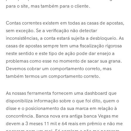
para o site, mas também para o cliente.
Contas correntes existem em todas as casas de apostas,
sem exceção. Se a verificação não detectar
inconsistências, a conta estará sujeita a desbloqueio. As
casas de apostas sempre tem uma fiscalização rigorosa
neste sentido e este tipo de ação pode dar ensejo a
problemas como esse no momento de sacar sua grana.
Devemos cobrar um comportamento correto, mas
também termos um comportamento correto.
As nossas ferramenta fornecem uma dashboard que
disponibiliza informação sobre o que foi dito, quem o
disse e o posicionamento da sua marca em relação à
concorrência. Banca nova era antiga banca Vegas me
devem a 3 meses 11 mil e 64 reais em prêmio e não me