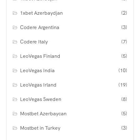
1xbet Azerbaydjan
(2)
Codere Argentina
(3)
Codere Italy
(7)
LeoVegas Finland
(5)
LeoVegas India
(10)
LeoVegas Irland
(19)
LeoVegas Sweden
(8)
Mostbet Azerbaycan
(5)
Mostbet in Turkey
(3)