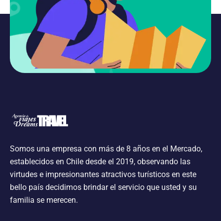
Somos una empresa con más de 8 años en el Mercado,
establecidos en Chile desde el 2019, observando las
virtudes e impresionantes atractivos turísticos en este
bello país decidimos brindar el servicio que usted y su
familia se merecen.