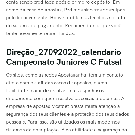
conta sendo creditada após o primeiro depósito. Em
nome da casa de apostas, Pedimos sinceras desculpas
pelo inconveniente. Houve problemas técnicos no lado
do sistema de pagamento. Recomendamos que você
tente novamente retirar fundos.
Direção_27092022_calendario
Campeonato Juniores C Futsal
Os sites, como as redes Apostaganha, tem um contato
direto com o staff das casas de apostas, e uma
facilidade maior de resolver mais espinhosos
diretamente com quem resolve as coisas problemas. A
empresa de apostas Mostbet presta muita atenção à
segurança dos seus clientes e à proteção dos seus dados
pessoais. Para isso, são utilizados os mais modernos
sistemas de encriptação. A estabilidade e segurança da